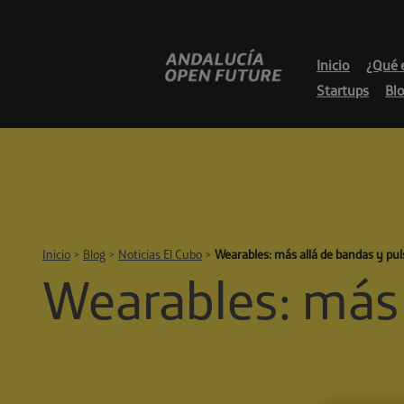
Skip
to
content
Andalucía
Inicio
¿Qué 
Open
Startups
Bl
Future
Inicio
>
Blog
>
Noticias El Cubo
>
Wearables: más allá de bandas y puls
Wearables: más a