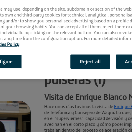
ca may use, depending on the site, subdomain or section of the web
 its own and third-party cookies for technical, analytical, personalisa
ng and/or to show you personalised advertising based on a profile 
 of your browsing habits. You can accept all of them, reject them or
 individually by clicking on the relevant button. You can also revok
t any time from the configuration option. For more detailed inform
ies Policy
Comparte la noticia:
Wearables: más 
figure
Reject all
Acc
pulseras (I)
Visita de Enrique Blanco 
Hace unos días tuvimos la visita de
Enrique 
de Telefónica y Consejero de Wayra. Lo que, a
en el “superviernes”: capacidad de visión y
avecinan en el corto plazo y cómo poder imp
trabajan dentro del proceso de aceleración d