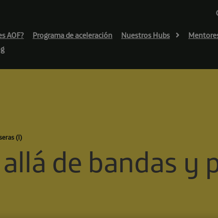
es AOF?
Programa de aceleración
Nuestros Hubs
Mentore
og
eras (I)
llá de bandas y p