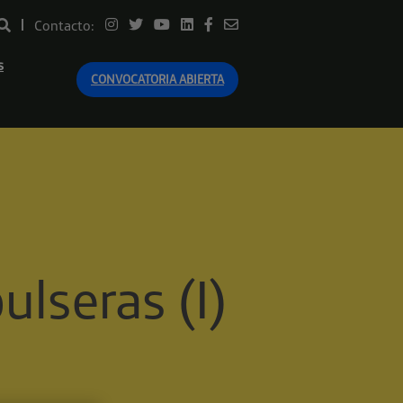
Contacto:
s
CONVOCATORIA ABIERTA
ulseras (I)