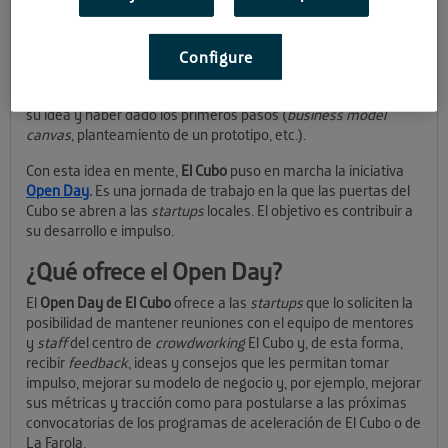
de las buenas ideas.
Dicho de otra forma,
para poder “recoger” antes hay que
Configure
“sembrar”.
Por tanto, para que una
startup
participe en
nuestro programa de aceleración, antes ha debido desarrollar
su idea y haber dado los primeros pasos (
business model
canvas
, planteamiento de un prototipo, etc.).
Con esta idea en mente,
El Cubo
puso en marcha la iniciativa
Open Day
.
Es una jornada de trabajo en la que las puertas del
Cubo se abren a las
startups
locales. El objetivo es contribuir a
su desarrollo e impulso.
¿Qué ofrece el Open Day?
El
Open Day de El Cubo
ofrece a las
startups
que lo soliciten la
posibilidad de mantener reuniones con el equipo de mentores
y
staff
del centro de
crowdworking
El Cubo y, de esta forma,
recibir
feedback
, ideas y consejos que les permitan tomar
impulso, mejorar su modelo de negocio y, por ejemplo, mejorar
sus métricas y tracción como para postularse a las próximas
convocatorias de los programas de aceleración de El Cubo o de
La Farola.