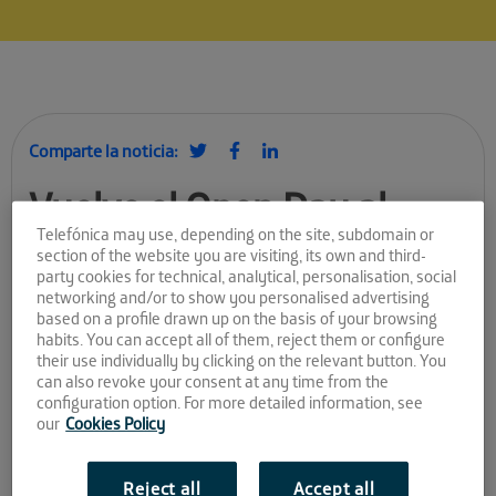
Comparte la noticia:
Vuelve el Open Day al
Cubo el próximo miércoles
Telefónica may use, depending on the site, subdomain or
section of the website you are visiting, its own and third-
17 de febrero
party cookies for technical, analytical, personalisation, social
networking and/or to show you personalised advertising
based on a profile drawn up on the basis of your browsing
habits. You can accept all of them, reject them or configure
Vuelve el Open Day al Cubo
their use individually by clicking on the relevant button. You
can also revoke your consent at any time from the
Tal y como comentamos el pasado mes de enero, desde
configuration option. For more detailed information, see
Andalucía Open Future
buscamos ir más allá de los programas
our
Cookies Policy
de aceleración de
startups
de nuestros centros de
crowdworking
(El Cubo en Sevilla y La Farola en Málaga). Para
que se desarrolle un ecosistema de
startups
potente en la
Reject all
Accept all
región es importante contribuir a la generación y canalización