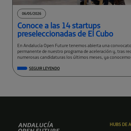
06/05/2026
Conoce a las 14 startups
preseleccionadas de El Cubo
En Andalucía Open Future tenemos abierta una convocato
permanente de nuestro programa de aceleración y, tras rec
numerosas candidaturas los últimos meses, ya conocemos
preseleccionadas de El Cubo […]
SEGUIR LEYENDO
HUBS DE 