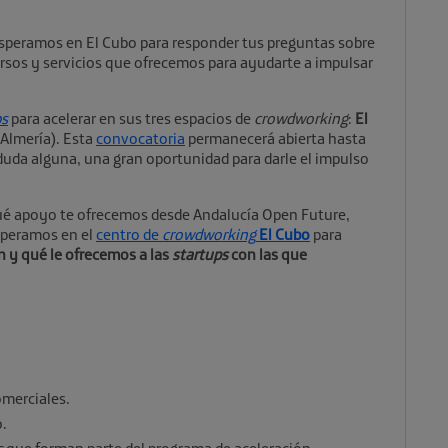
 esperamos en El Cubo para responder tus preguntas sobre
ursos y servicios que ofrecemos para ayudarte a impulsar
ps
para acelerar en sus tres espacios de
crowdworking
:
El
Almería). Esta
convocatoria
permanecerá abierta hasta
duda alguna, una gran oportunidad para darle el impulso
ué apoyo te ofrecemos desde Andalucía Open Future,
speramos en el
centro de
crowdworking
El Cubo
para
n y qué le ofrecemos a las
startups
con las que
omerciales.
o.