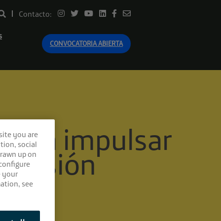
Contacto:
s
CONVOCATORIA ABIERTA
rte a impulsar
site you are
tion, social
a sesión
drawn up on
 configure
e your
ation, see