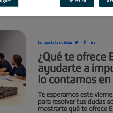
figure
Reject all
Acc
Comparte la noticia:
¿Qué te ofrece 
ayudarte a impu
lo contamos en 
Te esperamos este vierne
para resolver tus dudas s
mostrarte qué te ofrece E