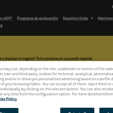
es AOF?
Programa de aceleración
Nuestros Hubs
Mentore
og
e a impulsar tu negocio? Te lo contamos en una sesión especial
El Cubo para ayuda
ca may use, depending on the site, subdomain or section of the web
 its own and third-party cookies for technical, analytical, personalisa
lo contamos en un
ng and/or to show you personalised advertising based on a profile 
 of your browsing habits. You can accept all of them, reject them or
 individually by clicking on the relevant button. You can also revok
t any time from the configuration option. For more detailed inform
ies Policy