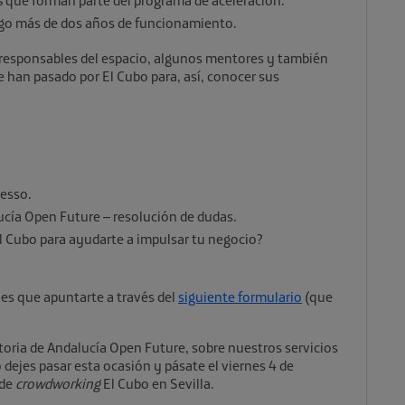
s
que forman parte del programa de aceleración.
go más de dos años de funcionamiento.
 responsables del espacio, algunos mentores y también
 han pasado por El Cubo para, así, conocer sus
resso.
cía Open Future – resolución de dudas.
 Cubo para ayudarte a impulsar tu negocio?
nes que apuntarte a través del
siguiente formulario
(que
toria de Andalucía Open Future, sobre nuestros servicios
dejes pasar esta ocasión y pásate el viernes 4 de
 de
crowdworking
El Cubo en Sevilla.