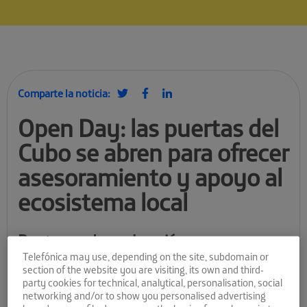
Comparte la noticia:
Open Day: las puertas del
Cubo se abren para ofrecer
asesoramiento y apoyo al
ecosistema local
Programa de aceleración
Telefónica may use, depending on the site, subdomain or
El objetivo de Andalucía Open Future, desde su inicio en enero
section of the website you are visiting, its own and third-
de 2014, es el apoyo e impulso al emprendimiento de base
party cookies for technical, analytical, personalisation, social
innovadora en Andalucía y, por tanto, propiciar el desarrollo de
networking and/or to show you personalised advertising
un ecosistema fuerte y sostenible
en la región. Desde los