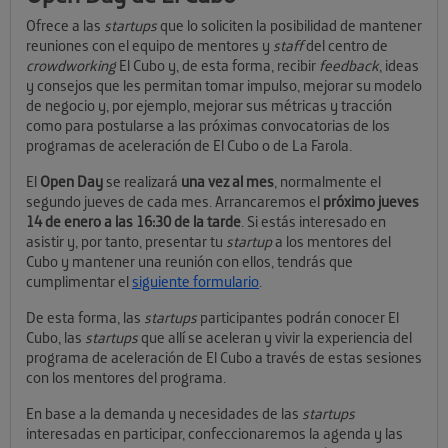
Ofrece a las
startups
que lo soliciten la posibilidad de mantener
reuniones con el equipo de mentores y
staff
del centro de
crowdworking
El Cubo y, de esta forma, recibir
feedback
, ideas
y consejos que les permitan tomar impulso, mejorar su modelo
de negocio y, por ejemplo, mejorar sus métricas y tracción
como para postularse a las próximas convocatorias de los
programas de aceleración de El Cubo o de La Farola.
El
Open Day
se realizará
una vez al mes
, normalmente el
segundo jueves de cada mes. Arrancaremos el
próximo jueves
14 de enero a las 16:30 de la tarde
. Si estás interesado en
asistir y, por tanto, presentar tu
startup
a los mentores del
Cubo y mantener una reunión con ellos, tendrás que
cumplimentar el
siguiente formulario
.
De esta forma, las
startups
participantes podrán conocer El
Cubo, las
startups
que allí se aceleran y vivir la experiencia del
programa de aceleración de El Cubo a través de estas sesiones
con los mentores del programa.
En base a la demanda y necesidades de las
startups
interesadas en participar, confeccionaremos la agenda y las