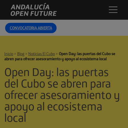
Skip
Andalucía
to
Open
content
Future
CONVOCATORIA ABIERTA
Inicio
>
Blog
>
Noticias El Cubo
>
Open Day: las puertas del Cubo se
abren para ofrecer asesoramiento y apoyo al ecosistema local
Open Day: las puertas
del Cubo se abren para
ofrecer asesoramiento y
apoyo al ecosistema
local