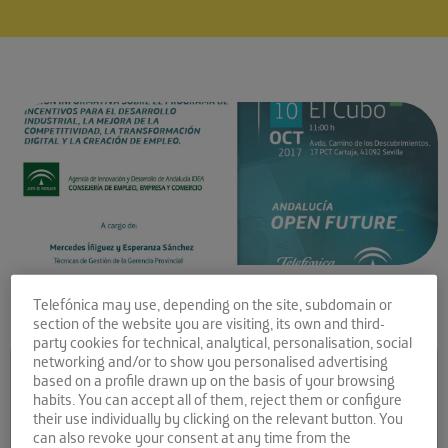
Telefónica may use, depending on the site, subdomain or
section of the website you are visiting, its own and third-
party cookies for technical, analytical, personalisation, social
Comparte la noticia:
networking and/or to show you personalised advertising
based on a profile drawn up on the basis of your browsing
Presentación de la nueva
habits. You can accept all of them, reject them or configure
their use individually by clicking on the relevant button. You
orden de incentivos de
can also revoke your consent at any time from the