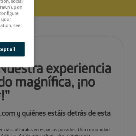
tion, social
drawn up on
 configure
e your
ation, see
ept all
Nuestra experiencia
do magnífica, ¡no
!”
.com y quiénes estáis detrás de esta
encias culturales en espacios privados. Una comunidad
Artistas, Anfitriones e Invitados, eliminando