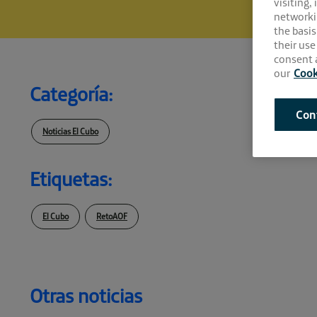
visiting,
networki
the basis
their use
consent a
our
Cook
Categoría:
Con
Noticias El Cubo
Etiquetas:
El Cubo
RetoAOF
Otras noticias