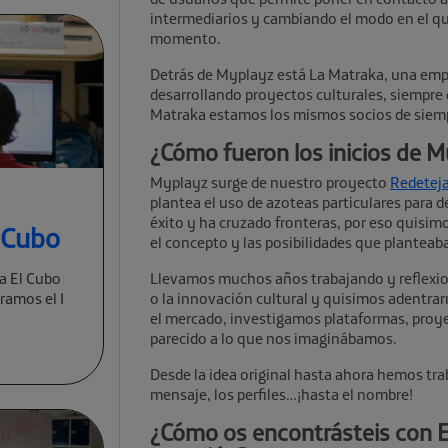
intermediarios y cambiando el modo en el q
momento.
Detrás de Myplayz está La Matraka, una empr
desarrollando proyectos culturales, siempre d
Matraka estamos los mismos socios de siemp
¿Cómo fueron los inicios de 
Myplayz surge de nuestro proyecto
Redetej
plantea el uso de azoteas particulares para 
éxito y ha cruzado fronteras, por eso quisimo
l Cubo
el concepto y las posibilidades que planteab
a El Cubo
Llevamos muchos años trabajando y reflexion
ramos el I
o la innovación cultural y quisimos adentr
el mercado, investigamos plataformas, proy
parecido a lo que nos imaginábamos.
Desde la idea original hasta ahora hemos tr
mensaje, los perfiles…¡hasta el nombre!
¿Cómo os encontrásteis con El