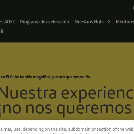
es AOF?
Programa de aceleración
Nuestros Hubs
Mentore
og
en El Cubo ha sido magnífica, ¡no nos queremos ir!»
uestra experienci
 ¡no nos queremos 
ca may use, depending on the site, subdomain or section of the web