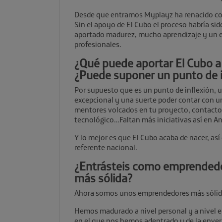
Desde que entramos Myplayz ha renacido co
Sin el apoyo de El Cubo el proceso habría s
aportado madurez, mucho aprendizaje y un ex
profesionales.
¿Qué puede aportar El Cubo 
¿Puede suponer un punto de in
Por supuesto que es un punto de inflexión, 
excepcional y una suerte poder contar con u
mentores volcados en tu proyecto, contacto
tecnológico…Faltan más iniciativas así en An
Y lo mejor es que El Cubo acaba de nacer, a
referente nacional.
¿Entrásteis como emprendedo
más sólida?
Ahora somos unos emprendedores más sólid
Hemos madurado a nivel personal y a nivel 
en el que nos hemos adentrado y de la enver