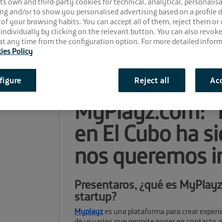
 its own and third-party cookies for technical, analytical, personalisa
ng and/or to show you personalised advertising based on a profile 
 of your browsing habits. You can accept all of them, reject them or
 individually by clicking on the relevant button. You can also revok
t any time from the configuration option. For more detailed inform
ies Policy
figure
Reject all
Acc
Comparte la noticia:
MyPlayz.com: “
en El Cubo ha si
nos queremos ir
Presentaros, ¿qué es MyPlayz
startup?
Myplayz
es una plataforma para crear experi
de usuarios que permite poner en contacto a 