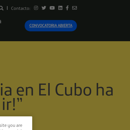
Contacto:
s
CONVOCATORIA ABIERTA
a en El Cubo ha
ir!”
site you are