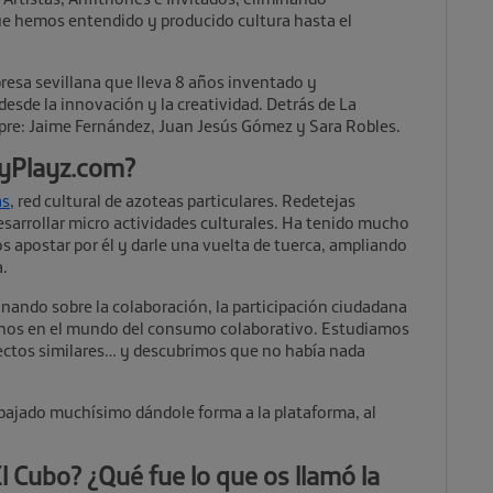
ue hemos entendido y producido cultura hasta el
esa sevillana que lleva 8 años inventado y
esde la innovación y la creatividad. Detrás de La
re: Jaime Fernández, Juan Jesús Gómez y Sara Robles.
MyPlayz.com?
as
, red cultural de azoteas particulares. Redetejas
desarrollar micro actividades culturales. Ha tenido mucho
s apostar por él y darle una vuelta de tuerca, ampliando
a.
ando sobre la colaboración, la participación ciudadana
arnos en el mundo del consumo colaborativo. Estudiamos
ectos similares… y descubrimos que no había nada
abajado muchísimo dándole forma a la plataforma, al
 Cubo? ¿Qué fue lo que os llamó la