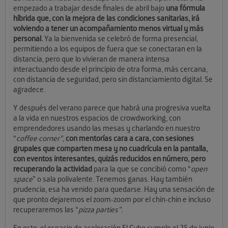
empezado a trabajar desde finales de abril bajo
una fórmula
híbrida que, con la mejora de las condiciones sanitarias, irá
volviendo a tener un acompañamiento menos virtual y más
personal.
Ya la bienvenida se celebró de forma presencial,
permitiendo a los equipos de fuera que se conectaran en la
distancia, pero que lo vivieran de manera intensa
interactuando desde el principio de otra forma, más cercana,
con distancia de seguridad, pero sin distanciamiento digital. Se
agradece.
Y después del verano parece que habrá una progresiva vuelta
a la vida en nuestros espacios de crowdworking, con
emprendedores usando las mesas y charlando en nuestro
“
coffee corner”
,
con mentorías cara a cara, con sesiones
grupales que comparten mesa y no cuadrícula en la pantalla,
con eventos interesantes, quizás reducidos en número, pero
recuperando la actividad
para la que se concibió como “
open
space
” o sala polivalente. Tenemos ganas. Hay también
prudencia, esa ha venido para quedarse. Hay una sensación de
que pronto dejaremos el zoom-zoom por el chin-chin e incluso
recuperaremos las “
pizza parties”.
En esto, el espacio de aceleración El Cubo cumple el 25 de junio