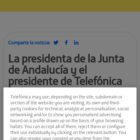
Comparte la noticia:
La presidenta de la Junta
de Andalucía y el
presidente de Telefónica
visitaron El Cubo
Telefónica may use, depending on the site, subdomain or
section of the website you are visiting, its own and third-
Programa de aceleración de startups
party cookies for technical, analytical, personalisation, social
networking and/or to show you personalised advertising
El pasado 15 de septiembre,
El Cubo
, el primer centro de
based on a profile drawn up on the basis of your browsing
crowdworking
de
Andalucía Open Future
, puso en marcha su
habits. You can accept all of them, reject them or configure
programa de aceleración de
startups
. Desde entonces, son 11
their use individually by clicking on the relevant button. You
las
startups
que trabajan a diario en este centro. Su objetivo es
can also revoke your consent at any time from the