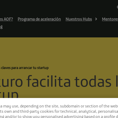
es AOF?
Programa de aceleración
Nuestros Hubs
Mentore
og
s claves para arrancar tu startup
uro facilita todas 
tup
ca may use, depending on the site, subdomain or section of the web
 its own and third-party cookies for technical, analytical, personalisa
ng and/or to show you personalised advertising based on a profile 