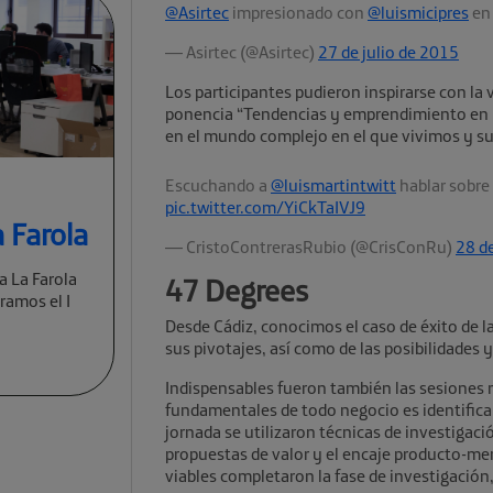
@Asirtec
impresionado con
@luismicipres
e
— Asirtec (@Asirtec)
27 de julio de 2015
Los participantes pudieron inspirarse con la 
ponencia “Tendencias y emprendimiento en 
en el mundo complejo en el que vivimos y su
Escuchando a
@luismartintwitt
hablar sobre
pic.twitter.com/YiCkTaIVJ9
 Farola
— CristoContrerasRubio (@CrisConRu)
28 de
a La Farola
47 Degrees
ramos el I
Desde Cádiz, conocimos el caso de éxito de 
sus pivotajes, así como de las posibilidades
Indispensables fueron también las sesiones 
fundamentales de todo negocio es identificar 
jornada se utilizaron técnicas de investigaci
propuestas de valor y el encaje producto-m
viables completaron la fase de investigación