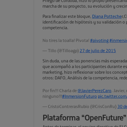
Priego de Córdoba, hizo lo propio presentan
marcha de su proyecto, su evolución y creci
Para finalizar este bloque,
Diana Potteche
r,
identificación de hipótesis y su validación o
competencia.
No tires la toalla! Pivota!
#pivoting
#inmersi
— Tillo (@Tilloagp)
27 de julio de 2015
Sin duda, una de las ponencias más esperada
que acompañó a los participantes durante est
marketing, hizo reflexionar sobre los conce
otros: DAFO, Análisis de la competencia, rede
Por fin!!! Charla de
@JavierPerezCaro
. Javier
ninguno!!!
#InmersionFuturo
pic.twitter.c
— CristoContrerasRubio (@CrisConRu)
30 de
Plataforma “OpenFuture”
Antes de terminar, el equipo directivo de El 