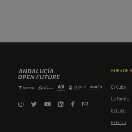
HUBS DE 
El Cubo
La Farola
El Cable
El Patio