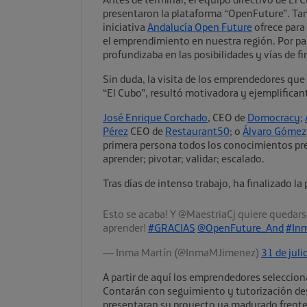
presentaron la plataforma “OpenFuture”. Tam
iniciativa
Andalucía Open Future
ofrece para
el emprendimiento en nuestra región. Por part
profundizaba en las posibilidades y vías de f
Sin duda, la visita de los emprendedores qu
“El Cubo”, resultó motivadora y ejemplifican
José Enrique Corchado
, CEO de
Domocracy
;
Pérez
CEO de
Restaurant50
; o
Álvaro Gómez
primera persona todos los conocimientos pres
aprender; pivotar; validar; escalado.
Tras días de intenso trabajo, ha finalizado la
Esto se acaba! Y @MaestriaCj quiere quedar
aprender!
#GRACIAS
@OpenFuture_And
#Inm
— Inma Martín (@InmaMJimenez)
31 de jul
A partir de aquí los emprendedores seleccion
Contarán con seguimiento y tutorización des
presentaran su proyecto ya madurado frente 