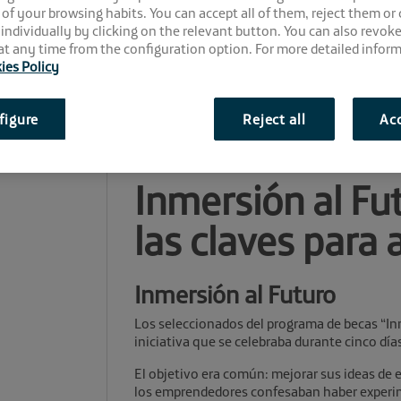
 of your browsing habits. You can accept all of them, reject them or
 individually by clicking on the relevant button. You can also revok
t any time from the configuration option. For more detailed inform
ies Policy
figure
Reject all
Acc
Comparte la noticia:
Inmersión al Fut
las claves para 
Inmersión al Futuro
Los seleccionados del programa de becas “Inm
iniciativa que se celebraba durante cinco días
El objetivo era común: mejorar sus ideas de 
los emprendedores confesaban haber experim