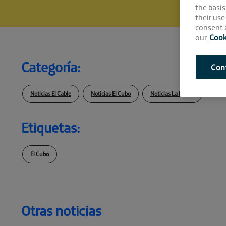
the basis
their use
consent a
our
Cook
Categoría:
Con
Noticias El Cable
Noticias El Cubo
Noticias La Farola
Etiquetas:
El Cubo
Otras noticias