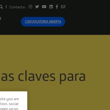
Contacto:
s
CONVOCATORIA ABIERTA
las claves para
site you are
tion, social
drawn up on