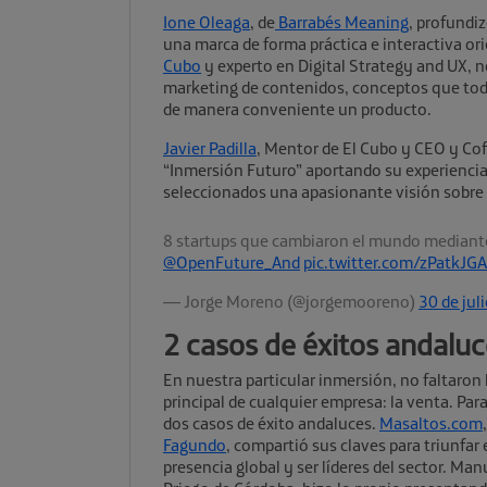
Ione Oleaga
, de
Barrabés Meaning
, profundi
una marca de forma práctica e interactiva or
Cubo
y experto en Digital Strategy and UX, n
marketing de contenidos, conceptos que tod
de manera conveniente un producto.
Javier Padilla
, Mentor de El Cubo y CEO y C
“Inmersión Futuro” aportando su experiencia
seleccionados una apasionante visión sobre 
8 startups que cambiaron el mundo mediante
@OpenFuture_And
pic.twitter.com/zPatkJGA
— Jorge Moreno (@jorgemooreno)
30 de jul
2 casos de éxitos andalu
En nuestra particular inmersión, no faltaron
principal de cualquier empresa: la venta. Par
dos casos de éxito andaluces.
Masaltos.com
Fagundo
, compartió sus claves para triunfa
presencia global y ser líderes del sector. Ma