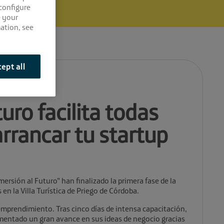
 configure
e your
ation, see
ept all
uro facilita todas
arrancar tu startup
ersión al Futuro” han finalizado la primera fase de la
 en la Villa Turística de Priego de Córdoba.
emprendimiento. Tras cinco días de intensa capacitación,
entado un gran avance en sus ideas de negocio gracias