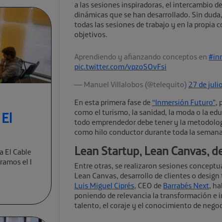
a las sesiones inspiradoras, el intercambio d
dinámicas que se han desarrollado. Sin duda
todas las sesiones de trabajo y en la propia 
objetivos.
Aprendiendo y afianzando conceptos en
#in
pic.twitter.com/vpzoSOvFsi
— Manuel Villalobos (@telequito)
27 de juli
En esta primera fase de
“Inmersión Futuro”
,
como el turismo, la sanidad, la moda o la ed
 El
todo emprendedor debe tener y la metodologí
como hilo conductor durante toda la semana
Lean Startup, Lean Canvas, des
a El Cable
ramos el I
Entre otras, se realizaron sesiones conceptu
Lean Canvas, desarrollo de clientes o design
Luis Miguel Ciprés,
CEO de
Barrabés Next
, h
poniendo de relevancia la transformación e 
talento, el coraje y el conocimiento de negoci