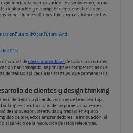
e experiencias, la mentorización, los workshops y otras
, la colaboración y el compañerismo, constantes en
convivencia han resultado vitales para el alcance de los
mersionFuturo
@OpenFuture_And
o de 2015
 promotores de
ideas innovadoras
de todos los sectores
ucación han trabajado las principales competencias que
a de trabajo aplicada a las startups, que permanecería
.
arrollo de clientes y design thinking
ales y de trabajo aplicando técnicas de Lean Startup,
 thinking, entre otras. Uno de los primeros ponentes,
abló de innovación, creatividad y trabajo en equipo,
impulso de proyectos emprendedores, la innovación, el
o al servicio de la resolución de retos relevantes.