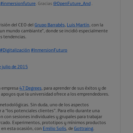
n
#inmersionfuture
. Gracias
@OpenFuture_And
.
visión del CEO del
Grupo Barrabés
,
Luis Martín
, con la
un mundo cambiante”, donde se incidió especialmente
s tendencias.
#Digitalización
#InmersionFuturo
 julio de 2015
la empresa
47 Degrees
, para aprender de sus éxitos y de
 y apoyos que la universidad ofrece a los emprendedores.
metodológicas. Sin duda, uno de los aspectos
a “los potenciales clientes”. Para ello durante una
ón con sesiones individuales y grupales para trabajar
ercado. Experimentos, prototipos y mínimos productos
, en esta ocasión, con
Emilio Solís
, de
Gottraing
.