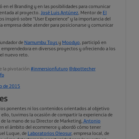
zó en el Branding y en las posibilidades para comunicar
ientada al proyecto.
José Luis Antúnez
, Mentor de
El
os inspiró sobre “User Experience” y la importancia del
a empresa debe atender para posicionarse y comunicar
ofundador de
Namumbu Toys
y
Moodyo
, participó en
 emprendedora en diversos proyectos y ofreciendo a los
el nuevo reto.
 la pivotación
#inmersionfuturo
@dpottecher
fp
io de 2015
ces
 los ponentes ni los contenidos orientados al objetivo
a ello, tuvimos la ocasión de compartir la experiencia de
, de la mano de su Director de Marketing,
Antonio
r en el ámbito del ecommerce y abordó cómo tener
nuel Luque, de
Laboratorios Oleosur
, empresa local, de