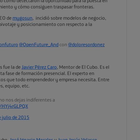
do cómo detectaron la oportunidad para la puesta en
miento y cómo consiguen traspasar fronteras.
CEO de
mygosun
, incidió sobre modelos de negocio,
 pivotaje y posicionamiento con respecto a la
onfuturo
@OpenFuture_And
con
@doloresordonez
s fue la de
Javier Pérez Caro
, Mentor de El Cubo. Es el
a fase de formación presencial. El experto en
ptos que todo emprendedor y empresa necesita. Entre
s, equipo, etc.
, no nos dejas indiferentes a
om/HYj4rGLPQX
 julio de 2015
Cubo,
José Ignacio Morales
y
Juan Jesús Velasco
,