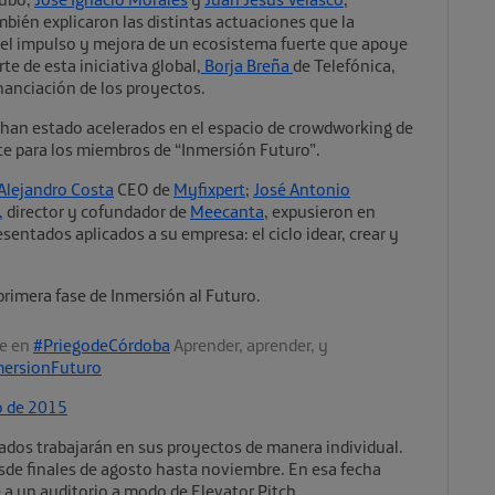
bién explicaron las distintas actuaciones que la
 el impulso y mejora de un ecosistema fuerte que apoye
e de esta iniciativa global,
Borja Breña
de Telefónica,
inanciación de los proyectos.
e han estado acelerados en el espacio de crowdworking de
te para los miembros de “Inmersión Futuro”.
Alejandro Costa
CEO de
Myfixpert
;
José Antonio
,
director y cofundador de
Meecanta
, expusieron en
entados aplicados a su empresa: el ciclo idear, crear y
 primera fase de Inmersión al Futuro.
se en
#PriegodeCórdoba
Aprender, aprender, y
ersionFuturo
io de 2015
ados trabajarán en sus proyectos de manera individual.
de finales de agosto hasta noviembre. En esa fecha
a un auditorio a modo de Elevator Pitch.