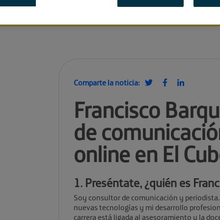
Comparte la noticia:
Francisco Barqui
de comunicació
online en El Cu
1. Preséntate, ¿quién es Franc
Soy consultor de comunicación y periodista.
nuevas tecnologías y mi desarrollo profesio
carrera está ligada al asesoramiento y la do