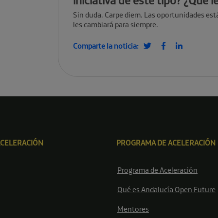
iniciativa de este tipo? ¿Qué le
Sin duda. Carpe diem. Las oportunidades está
les cambiará para siempre.
Comparte la noticia:
ACELERACIÓN
PROGRAMA DE ACELERACIÓN
Programa de Aceleración
Qué es Andalucía Open Future
Mentores