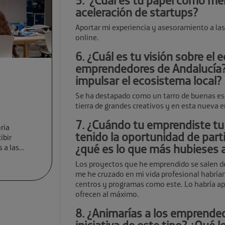
5. ¿Cuál es tu papel como me
aceleración de startups?
Aportar mi experiencia y asesoramiento a la
online.
6. ¿Cuál es tu visión sobre el
emprendedores de Andalucía?
impulsar el ecosistema local?
Se ha destapado como un tarro de buenas ese
tierra de grandes creativos y en esta nueva e
7. ¿Cuándo tu emprendiste tu 
ria
tenido la oportunidad de part
ibir
¿qué es lo que más hubieses
 a las
Los proyectos que he emprendido se salen del
me he cruzado en mi vida profesional habrían
centros y programas como este. Lo habría ap
ofrecen al máximo.
8. ¿Animarías a los emprende