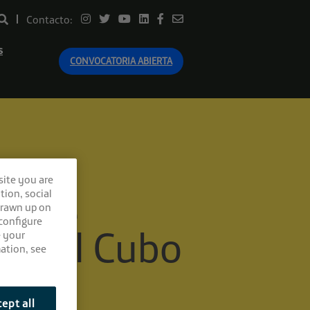
Contacto:
s
CONVOCATORIA ABIERTA
site you are
ea de
tion, social
drawn up on
 configure
en El Cubo
e your
ation, see
ept all