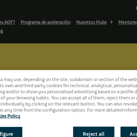
es AOF?
Programa de aceleración
Nuestros Hubs
Mentore
og
a de comunicación y marketing online en El Cubo
ca may use, depending on the site, subdomain or section of the web
lla, Mentor del ár
 its own and third-party cookies for technical, analytical, personalisa
ng and/or to show you personalised advertising based on a profile 
 of your browsing habits. You can accept all of them, reject them or
marketing online 
 individually by clicking on the relevant button. You can also revok
t any time from the configuration option. For more detailed inform
ies Policy
figure
Reject all
Acc