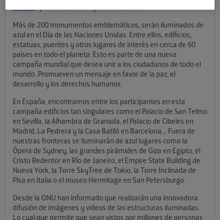
Unidas
, que se celebra hoy 24 de octubre.
Más de 200 monumentos emblemáticos, serán iluminados de
azul en el Día de las Naciones Unidas. Entre ellos, edificios,
estatuas, puentes y otros lugares de interés en cerca de 60
países en todo el planeta. Esto es parte de una nueva
campaña mundial que desea unir a los ciudadanos de todo el
mundo. Promueven un mensaje en favor de la paz, el
desarrollo y los derechos humanos.
En España, encontramos entre los participantes en esta
campaña edificios tan singulares como el Palacio de San Telmo
en Sevilla, la Alhambra de Granada, el Palacio de Cibeles en
Madrid, La Pedrera y la Casa Batlló en Barcelona… Fuera de
nuestras fronteras se iluminarán de azul lugares como la
Ópera de Sydney, las grandes pirámides de Giza en Egipto, el
Cristo Redentor en Río de Janeiro, el Empire State Building de
Nueva York, la Torre SkyTree de Tokio, la Torre Inclinada de
Pisa en Italia o el museo Hermitage en San Petersburgo.
Desde la ONU han informado que realizarán una innovadora
difusión de imágenes y videos de las estructuras iluminadas.
Lo cual que permite que sean vistos por millones de personas