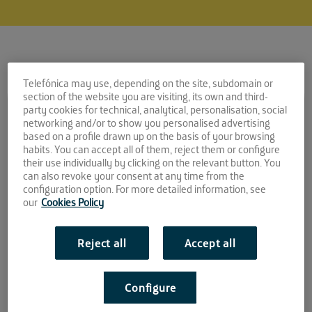
Telefónica may use, depending on the site, subdomain or
Comparte la noticia:
section of the website you are visiting, its own and third-
party cookies for technical, analytical, personalisation, social
El Cubo se ilumina de azul
networking and/or to show you personalised advertising
based on a profile drawn up on the basis of your browsing
para conmemorar el 70º
habits. You can accept all of them, reject them or configure
their use individually by clicking on the relevant button. You
Aniversario de Naciones
can also revoke your consent at any time from the
configuration option. For more detailed information, see
Unidas
our
Cookies Policy
Aniversario de las Naciones Unidas
Reject all
Accept all
El espacio de aceleración de Andalucía Open Future ubicado en
el Pabellón de Francia del Parque Científico Tecnológico Cartuja,
Configure
se ha unido a la iniciativa mundial de iluminar su fachada de
azul para conmemorar el 70 aniversario de las
Naciones