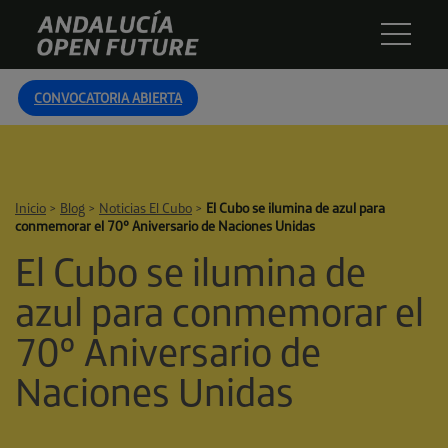
Skip
Andalucía
to
Open
content
Future
CONVOCATORIA ABIERTA
Inicio
>
Blog
>
Noticias El Cubo
>
El Cubo se ilumina de azul para
conmemorar el 70º Aniversario de Naciones Unidas
El Cubo se ilumina de
azul para conmemorar el
70º Aniversario de
Naciones Unidas