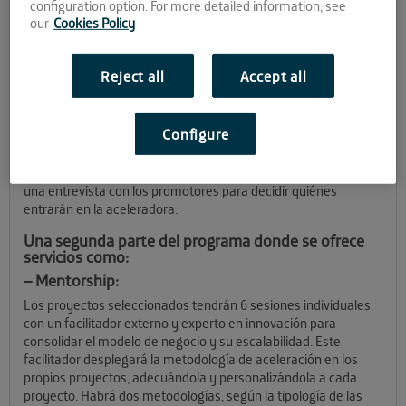
configuration option. For more detailed information, see
con el campo del legaltech (uso de las tecnologías y el
our
Cookies Policy
software para su aplicación y ayuda al mercado legal), que
tengan un modelo de negocio consolidado, y que estén
interesadas en innovar, buscando nuevas oportunidades y
Reject all
Accept all
líneas.
El programa con el que funciona consta de 2 partes. Una
Configure
primera de conexión, donde se lanza una convocatoria abierta
para proyectos o startups basadas en el legaltech, se realiza
una preselección de los proyectos presentados y finalmente
una entrevista con los promotores para decidir quiénes
entrarán en la aceleradora.
Una segunda parte del programa donde se ofrece
servicios como:
–
Mentorship:
Los proyectos seleccionados tendrán 6 sesiones individuales
con un facilitador externo y experto en innovación para
consolidar el modelo de negocio y su escalabilidad. Este
facilitador desplegará la metodología de aceleración en los
propios proyectos, adecuándola y personalizándola a cada
proyecto. Habrá dos metodologías, según la tipología de las