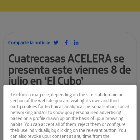
Comparte la noticia:
Cuatrecasas ACELERA se
presenta este viernes 8 de
julio en ‘El Cubo’
Telefónica may use, depending on the site, subdomain or
Cuatrecasas ACELERA
section of the website you are visiting, its own and third-
party cookies for technical, analytical, personalisation, social
Cuatrecasas ACELERA
es el proyecto llevado a cabo por el
networking and/or to show you personalised advertising
despacho de abogados Cuatrecasas, Gonçalves Pereira.
based on a profile drawn up on the basis of your browsing
Apoyado por Telefónica en el marco de su programa global
habits. You can accept all of them, reject them or configure
Open Future_.
their use individually by clicking on the relevant button. You
can also revoke your consent at any time from the
Esta aceleradora está especializada en empresas relacionadas