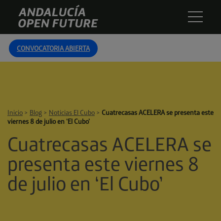
Skip
Andalucía
to
Open
content
Future
CONVOCATORIA ABIERTA
Inicio
>
Blog
>
Noticias El Cubo
>
Cuatrecasas ACELERA se presenta este
viernes 8 de julio en ‘El Cubo’
Cuatrecasas ACELERA se
presenta este viernes 8
de julio en ‘El Cubo’