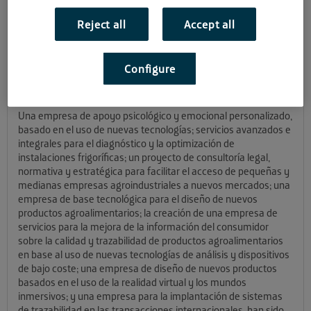
alumnos de máster de la
Universidad de Córdoba
que han
participado en el proyecto
Andalucía Open Future
, promovido
Reject all
Accept all
por la Junta de Andalucía y Telefónica junto a las
Universidades andaluzas, ha concluido hoy el
programa de
Becas Egresados
concedidas por Andalucía Open Future para
Configure
realizar
estudios de postgrado en el ámbito de la innovación y
el emprendimiento
desarrollado en la UCO.
Una empresa de apoyo psicológico y emocional personalizado,
basado en el uso de nuevas tecnologías; servicios avanzados e
integrales para el diagnóstico y la optimización de
instalaciones frigoríficas; un proyecto de consultoría legal,
normativa y estratégica para facilitar el acceso de pequeñas y
medianas empresas agroindustriales a nuevos mercados; una
empresa de base tecnológica para el diseño de nuevos
productos agroalimentarios; la creación de una empresa de
servicios para la mejora de la información del consumidor
sobre la calidad y trazabilidad de productos agroalimentarios
en base al uso de nuevas tecnologías de análisis y dispositivos
de bajo coste; una empresa de diseño de nuevos productos
basados en el uso de la realidad virtual y los mundos
inmersivos; y una empresa para la implantación de sistemas
de trazabilidad en las transacciones internacionales, han sido