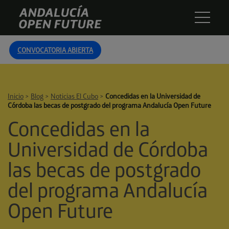
Skip
Andalucía
to
Open
content
Future
CONVOCATORIA ABIERTA
Inicio
>
Blog
>
Noticias El Cubo
>
Concedidas en la Universidad de
Córdoba las becas de postgrado del programa Andalucía Open Future
Concedidas en la
Universidad de Córdoba
las becas de postgrado
del programa Andalucía
Open Future