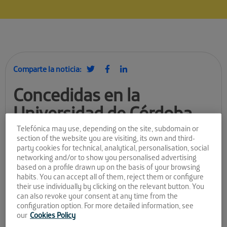
Comparte la noticia:
Concedidas en la
Universidad de Córdoba
las becas de postgrado del
Telefónica may use, depending on the site, subdomain or
section of the website you are visiting, its own and third-
programa Andalucía Open
party cookies for technical, analytical, personalisation, social
networking and/or to show you personalised advertising
Future
based on a profile drawn up on the basis of your browsing
habits. You can accept all of them, reject them or configure
their use individually by clicking on the relevant button. You
Programa de Becas egresados
can also revoke your consent at any time from the
configuration option. For more detailed information, see
Con un acto celebrado en la Sala Mudéjar del Rectorado en el
our
Cookies Policy
que se han hecho entrega de sus credenciales a los
30