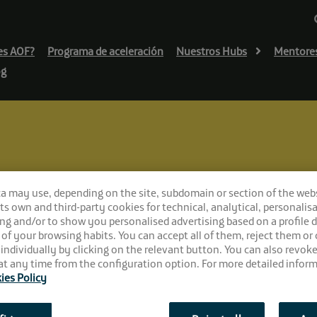
es AOF?
Programa de aceleración
Nuestros Hubs
Mentore
og
ores? Todas las claves, en El Cubo.
ca may use, depending on the site, subdomain or section of the web
ué ofrecen los in
 its own and third-party cookies for technical, analytical, personalisa
ng and/or to show you personalised advertising based on a profile 
 Cubo.
 of your browsing habits. You can accept all of them, reject them or
 individually by clicking on the relevant button. You can also revok
t any time from the configuration option. For more detailed inform
ies Policy