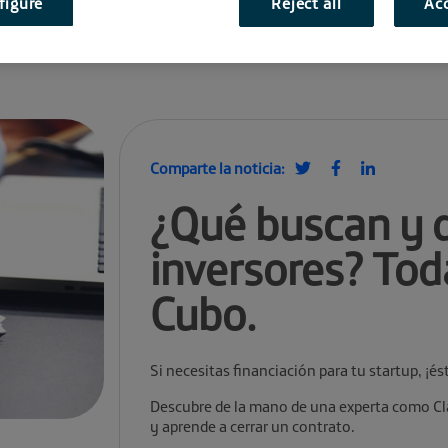
figure
Reject all
Acc
Comparte la noticia:
¿Qué buscan y q
inversores? Toda
Cubo.
Si necesitas financiación para tu startup, ¡és
Descubre de la mano de una experta como Cla
y aprende a cerrar un contrato.