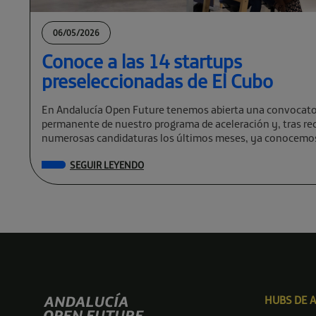
06/05/2026
Conoce a las 14 startups
preseleccionadas de El Cubo
En Andalucía Open Future tenemos abierta una convocato
permanente de nuestro programa de aceleración y, tras rec
numerosas candidaturas los últimos meses, ya conocemos
preseleccionadas de El Cubo […]
SEGUIR LEYENDO
HUBS DE 