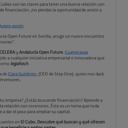
Cuáles son las claves para tener una buena relación con
de financiación, ¡no pierdas la oportunidad de asistir a
uiero asistir
lucía Open Future en Sevilla, acoge un nuevo encuentro
rsores”.
ACELERA
y
Andalucía Open Future
.
Cuatrecasas
ido a cualquier iniciativa empresarial e innovadora que
ntorno
legaltech
.
ia de
Clara Gutiérrez
, (CEO de Step One), quien nos dará
 inversores.
tu empresa? ¿Estás buscando financiación? Aprende a
la relación con inversores. Éste es un tema que toda
 a dar el paso para ampliar su capital.
ncuentro en
El Cubo. Descubre q
ué buscan y qué ofrecen
 que beneficie a ambas partes
.