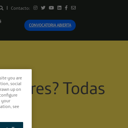
Contacto:
s
CONVOCATORIA ABIERTA
site you are
versores? Todas
tion, social
drawn up on
 configure
e your
ation, see