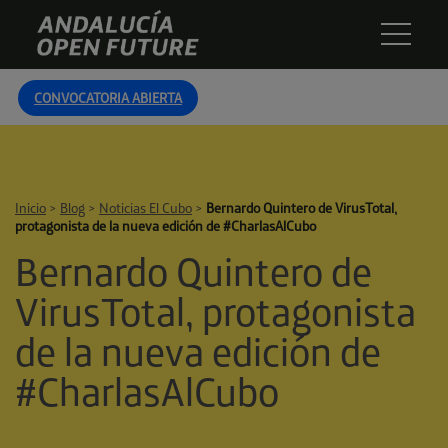
Skip
Andalucía
to
Open
content
Future
CONVOCATORIA ABIERTA
Inicio
>
Blog
>
Noticias El Cubo
>
Bernardo Quintero de VirusTotal,
protagonista de la nueva edición de #CharlasAlCubo
Bernardo Quintero de
VirusTotal, protagonista
de la nueva edición de
#CharlasAlCubo