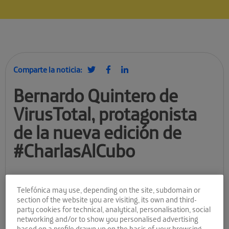
Comparte la noticia:
Bernardo Quintero de
VirusTotal, protagonista
de la nueva edición de
#CharlasAlCubo
Bernardo Quintero en #CharlasAlCubo
Telefónica may use, depending on the site, subdomain or
El próximo
6 de mayo
, a las 18:00, vuelve
#CharlasAlCubo
con
section of the website you are visiting, its own and third-
un invitado de excepción:
Bernardo Quintero
, fundador de
party cookies for technical, analytical, personalisation, social
VirusTotal
.
networking and/or to show you personalised advertising
based on a profile drawn up on the basis of your browsing