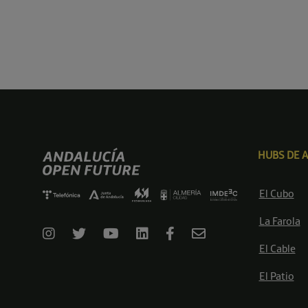
HUBS DE 
El Cubo
La Farola
El Cable
El Patio