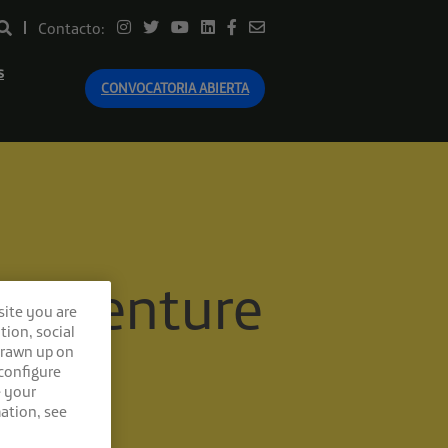
Contacto:
s
CONVOCATORIA ABIERTA
ra Venture
site you are
tion, social
drawn up on
 configure
e your
ation, see