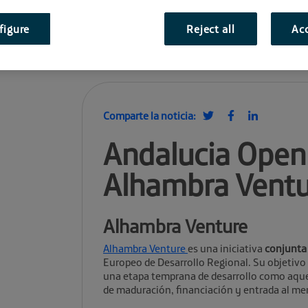
figure
Reject all
Acc
Comparte la noticia:
Andalucia Open
Alhambra Vent
Alhambra Venture
Alhambra Venture
es una iniciativa
conjunta
Europeo de Desarrollo Regional. Su objetivo
una etapa temprana de desarrollo como aqu
de maduración, financiación y entrada al me