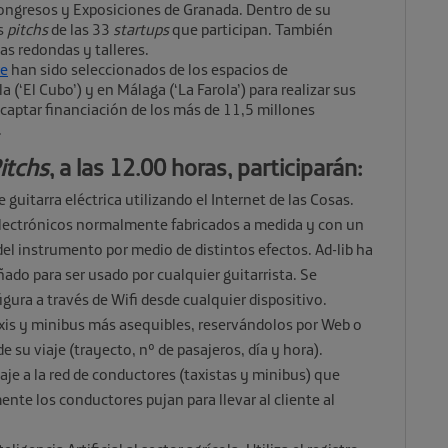
Congresos y Exposiciones de Granada. Dentro de su
os
pitchs
de las 33
startups
que participan. También
as redondas y talleres.
re
han sido seleccionados de los espacios de
la (‘El Cubo’) y en Málaga (‘La Farola’) para realizar sus
 captar financiación de los más de 11,5 millones
.
itchs
, a las 12.00 horas, participarán:
 guitarra eléctrica utilizando el Internet de las Cosas.
 electrónicos normalmente fabricados a medida y con un
del instrumento por medio de distintos efectos. Ad-lib ha
ado para ser usado por cualquier guitarrista. Se
gura a través de Wifi desde cualquier dispositivo.
axis y minibus más asequibles, reservándolos por Web o
de su viaje (trayecto, nº de pasajeros, día y hora).
iaje a la red de conductores (taxistas y minibus) que
nte los conductores pujan para llevar al cliente al