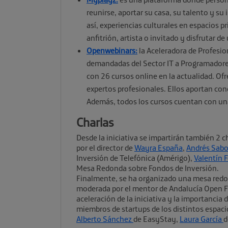
reunirse, aportar su casa, su talento y su
así, experiencias culturales en espacios p
anfitrión, artista o invitado y disfrutar d
Openwebinars:
la Aceleradora de Profesi
demandadas del Sector IT a Programadore
con 26 cursos online en la actualidad. Of
expertos profesionales. Ellos aportan con
Además, todos los cursos cuentan con un
Charlas
Desde la iniciativa se impartirán también 2 ch
por el director de
Wayra España
,
Andrés Sabo
Inversión de Telefónica (Amérigo),
Valentín 
Mesa Redonda sobre Fondos de Inversión.
Finalmente, se ha organizado una mesa redond
moderada por el mentor de Andalucía Open 
aceleración de la iniciativa y la importancia 
miembros de startups de los distintos espac
Alberto Sánchez
de EasyStay,
Laura García
d