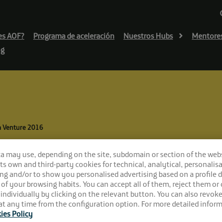
es AOF?
Programa de aceleración
Nuestros Hubs
Mentore
og
a Venture 2016
 Future en Alhamb
ca may use, depending on the site, subdomain or section of the web
 its own and third-party cookies for technical, analytical, personalisa
ng and/or to show you personalised advertising based on a profile 
 of your browsing habits. You can accept all of them, reject them or
 individually by clicking on the relevant button. You can also revok
t any time from the configuration option. For more detailed inform
ies Policy