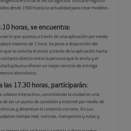
ligencia Artificial al sector agrícola. Utiliza el registro
nidos desde 1900 hasta la actualidad para crear modelos
.
3.10 horas, se encuentra:
iar lo que quieras a través de una aplicación por medio
 plazo máximo de 1 hora. Se pone a disposición del
que se solicita el envío a través de la aplicación hasta
 contacto directo entre la persona que lo envía y el
startup
busca ofrecer un mejor servicio de entrega
omercio electrónico.
 a las 17.30 horas, participarán:
o urbano interactivo, convirtiendo la ciudad en una
s de ser un punto de conexión a internet por medio de
ectrónicas y dinamizar el comercio cercano. En sus
udad en tiempo real, noticias, transportes y rutas y
s interesadas en hacer y sentir la cultura pueden