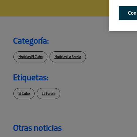
Con
Categoría:
Noticias El Cubo
Noticias La Farola
Etiquetas:
El Cubo
La Farola
Otras noticias