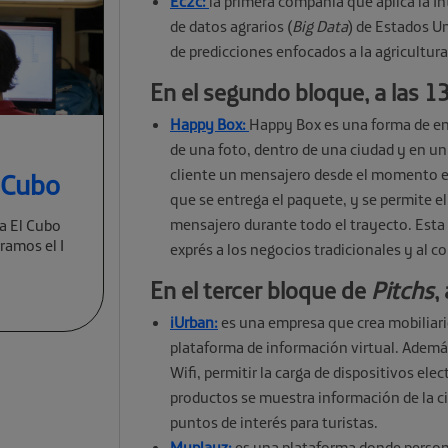
Ec2c:
la primera compañía que aplica la Inte
de datos agrarios (
Big Data
) de Estados U
de predicciones enfocados a la agricultura
En el segundo bloque, a las 1
Happy Box:
Happy Box es una forma de env
de una foto, dentro de una ciudad y en un
cliente un mensajero desde el momento en 
l Cubo
que se entrega el paquete, y se permite el
mensajero durante todo el trayecto. Esta
a El Cubo
ramos el I
exprés a los negocios tradicionales y al c
En el tercer bloque de
Pitchs
,
iUrban:
es una empresa que crea mobiliari
plataforma de información virtual. Ademá
Wifi, permitir la carga de dispositivos el
productos se muestra información de la ci
puntos de interés para turistas.
Myplayz:
es una plataforma donde persona