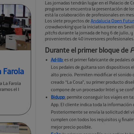
Las jornadas tendrán lugar en el Palacio de 
programa se encuentra la presentación de l
está la colaboración de profesionales en mes
Los siete proyectos de
Andalucia Open Futu
crowdworking
que la iniciativa tiene en Sevil
pitchs
durante la jornada de hoy 6 de julio, y
provenientes de 40 inversores profesionales
Durante el primer bloque de
P
Ad-lib:
es el primer fabricante de pedales de
Los pedales de guitarra son dispositivos
 Farola
alto precio. Permiten modificar el sonido 
creado “La Cosa”, su primer producto diseñ
a La Farola
ramos el I
compone de un procesador Intel y se confi
Bidupp
:
permite conseguir los viajes en t
App. El cliente indica toda la información 
Posteriormente se envía la solicitud del v
cumplen con todos los requisitos y finalme
mejor precio posible.