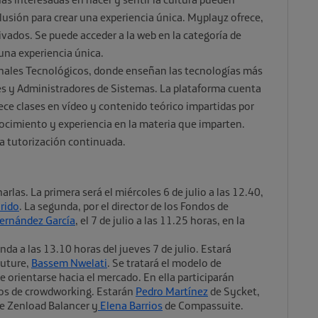
 ilusión para crear una experiencia única. Myplayz ofrece,
rivados. Se puede acceder a la web en la categoría de
e una experiencia única.
onales Tecnológicos, donde enseñan las tecnologías más
s y Administradores de Sistemas. La plataforma cuenta
rece clases en vídeo y contenido teórico impartidas por
ocimiento y experiencia en la materia que imparten.
a tutorización continuada.
arlas. La primera será el miércoles 6 de julio a las 12.40,
rido
. La segunda, por el director de los Fondos de
Fernández García
, el 7 de julio a las 11.25 horas, en la
a a las 13.10 horas del jueves 7 de julio. Estará
Future,
Bassem Nwelati
. Se tratará el modelo de
de orientarse hacia el mercado. En ella participarán
ios de crowdworking. Estarán
Pedro Martínez
de Sycket,
e Zenload Balancer y
Elena Barrios
de Compassuite.