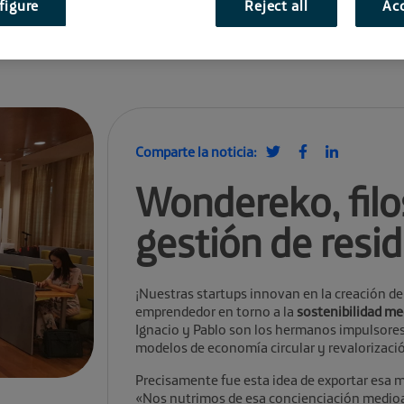
figure
Reject all
Acc
Comparte la noticia:
Wondereko, filos
gestión de resi
¡Nuestras startups innovan en la creación 
emprendedor en torno a la
sostenibilidad m
Ignacio y Pablo son los hermanos impulsores 
modelos de economía circular y revalorizació
Precisamente fue esta idea de exportar esa m
«Nos nutrimos de esa concienciación medioa