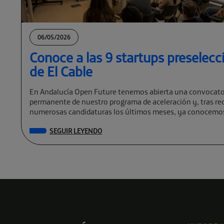
06/05/2026
Conoce a las 9 startups preselec
de El Cable
En Andalucía Open Future tenemos abierta una convocato
permanente de nuestro programa de aceleración y, tras rec
numerosas candidaturas los últimos meses, ya conocemos
preseleccionadas de El Cable […]
SEGUIR LEYENDO