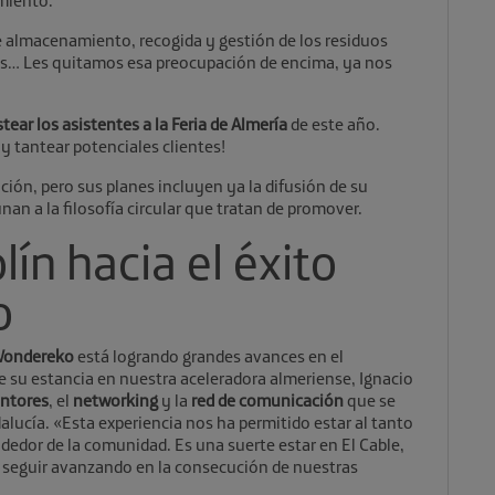
amiento.
e almacenamiento, recogida y gestión de los residuos
es… Les quitamos esa preocupación de encima, ya nos
ear los asistentes a la Feria de Almería
de este año.
y tantear potenciales clientes!
ión, pero sus planes incluyen ya la difusión de su
n a la filosofía circular que tratan de promover.
lín hacia el éxito
o
ondereko
está logrando grandes avances en el
e su estancia en nuestra aceleradora almeriense, Ignacio
ntores
, el
networking
y la
red de comunicación
que se
alucía. «Esta experiencia nos ha permitido estar al tanto
dedor de la comunidad. Es una suerte estar en El Cable,
 seguir avanzando en la consecución de nuestras