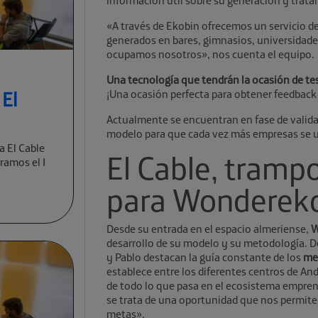
información útil sobre su generación y trat
«A través de Ekobin ofrecemos un servicio d
generados en bares, gimnasios, universidad
ocupamos nosotros», nos cuenta el equipo.
Una tecnología que tendrán la ocasión de test
 El
¡Una ocasión perfecta para obtener feedback 
Actualmente se encuentran en fase de validac
modelo para que cada vez más empresas se una
a El Cable
El Cable, trampo
ramos el I
para Wonderek
Desde su entrada en el espacio almeriense,
W
desarrollo de su modelo y su metodología. D
y Pablo destacan la guía constante de los
me
establece entre los diferentes centros de And
de todo lo que pasa en el ecosistema empren
se trata de una oportunidad que nos permite
metas».