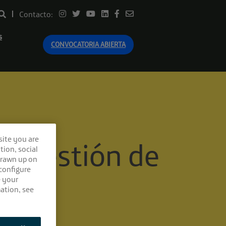
Contacto:
s
CONVOCATORIA ABIERTA
site you are
 la gestión de
tion, social
drawn up on
 configure
e your
ation, see