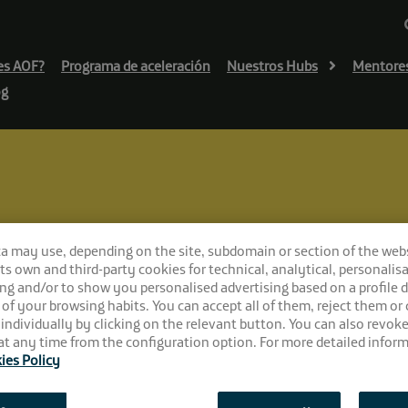
es AOF?
Programa de aceleración
Nuestros Hubs
Mentore
og
 gestión de residuos
ca may use, depending on the site, subdomain or section of the web
ofía circular para
 its own and third-party cookies for technical, analytical, personalisa
ng and/or to show you personalised advertising based on a profile 
 of your browsing habits. You can accept all of them, reject them or
 individually by clicking on the relevant button. You can also revok
t any time from the configuration option. For more detailed inform
ies Policy