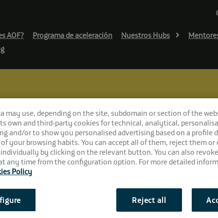
es AOF?
Programa de aceleración
Nuestros Hubs
Mentore
og
ca may use, depending on the site, subdomain or section of the web
 its own and third-party cookies for technical, analytical, personalisa
undadora de la startup Sociack
ng and/or to show you personalised advertising based on a profile 
tricia Carmona, co
 of your browsing habits. You can accept all of them, reject them or
 individually by clicking on the relevant button. You can also revok
t any time from the configuration option. For more detailed inform
ies Policy
figure
Reject all
Acc