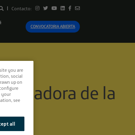
Contacto:
s
CONVOCATORIA ABIERTA
site you are
tion, social
drawn up on
-fundadora de la
 configure
e your
ation, see
ept all