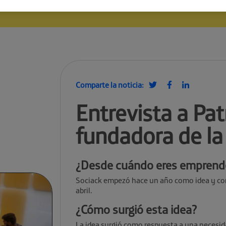
Comparte la noticia:
Entrevista a Pat
fundadora de la
¿Desde cuándo eres emprend
Sociack empezó hace un año como idea y co
abril.
¿Cómo surgió esta idea?
La idea surgió como respuesta a una necesid