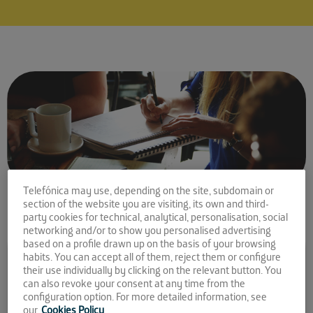
Telefónica may use, depending on the site, subdomain or
section of the website you are visiting, its own and third-
party cookies for technical, analytical, personalisation, social
networking and/or to show you personalised advertising
based on a profile drawn up on the basis of your browsing
Comparte la noticia:
habits. You can accept all of them, reject them or configure
their use individually by clicking on the relevant button. You
Empresas andaluzas TIC
can also revoke your consent at any time from the
que compiten en el
configuration option. For more detailed information, see
our
Cookies Policy