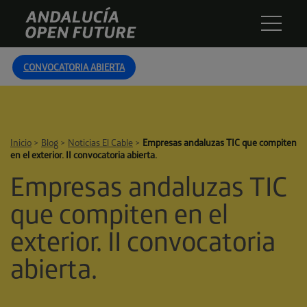
Skip
Andalucía
to
Open
content
Future
CONVOCATORIA ABIERTA
Inicio
>
Blog
>
Noticias El Cable
>
Empresas andaluzas TIC que compiten
en el exterior. II convocatoria abierta.
Empresas andaluzas TIC
que compiten en el
exterior. II convocatoria
abierta.