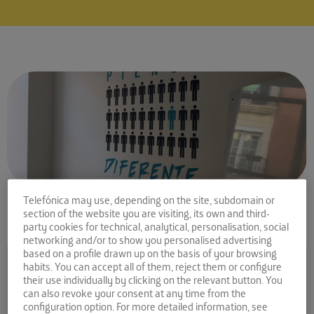
Telefónica may use, depending on the site, subdomain or
section of the website you are visiting, its own and third-
party cookies for technical, analytical, personalisation, social
networking and/or to show you personalised advertising
Comparte la noticia:
based on a profile drawn up on the basis of your browsing
habits. You can accept all of them, reject them or configure
Andalucía Open Future
their use individually by clicking on the relevant button. You
can also revoke your consent at any time from the
inaugura oficialmente “El
configuration option. For more detailed information, see