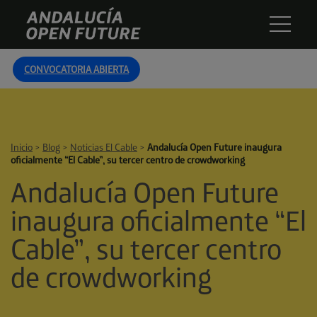
Skip
Andalucía
to
Open
content
Future
CONVOCATORIA ABIERTA
Inicio
>
Blog
>
Noticias El Cable
>
Andalucía Open Future inaugura
oficialmente “El Cable”, su tercer centro de crowdworking
Andalucía Open Future
inaugura oficialmente “El
Cable”, su tercer centro
de crowdworking