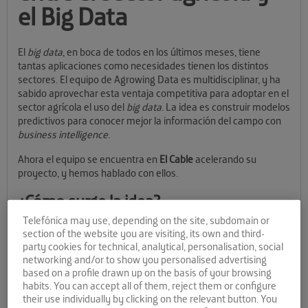
el Big Data
El
big data
, en boca de todos en los últimos meses, tiene
tantas aplicaciones como necesidades tienen los distintos
sectores. El equipo de Agrowing Data es multidisciplinar, y ha
sabido aprovechar esta ventaja competitiva para adoptar en el
sector agrícola el uso del
big data
. La idea es construir modelos
predictivos para conocer mejor la información del campo con
business intelligence
.
Ahora el equipo se encuentra en
El Cable
acelerando su
proyecto, y hemos hablado con ellos.
¿Cómo surge la idea?
Telefónica may use, depending on the site, subdomain or
Agrowing Data es una iniciativa que se enfoca en ayudar a las
section of the website you are visiting, its own and third-
empresas agrícolas y las administraciones para sacar el
party cookies for technical, analytical, personalisation, social
potencial de sus datos.
networking and/or to show you personalised advertising
based on a profile drawn up on the basis of your browsing
Agrowing Data empezó en agosto de 2016
, cuando yo estaba
habits. You can accept all of them, reject them or configure
trabajando en Roma en una empresa de semillas – nos cuenta
their use individually by clicking on the relevant button. You
Manuel Valverde, CEO de Agrowing Data. Estaba viendo desde