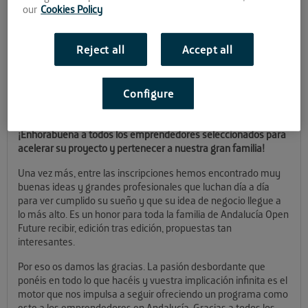
our
Cookies Policy
El #RetoAOF ha llegado a su fin. Después de varias semanas
apasionantes de convocatoria abierta el proceso de selección
Reject all
Accept all
ha concluido. Llega el momento de dar a conocer las startups
que tendrán un sitio en Andalucía Open Future e iniciarán el
periodo de aceleración el próximo 22 de diciembre en cada uno
Configure
de los espacios que tenemos en Sevilla (El Cubo), Málaga (La
Farola) y Almería (El Cable).
¡Enhorabuena a todos los emprendedores seleccionados para
acelerar su proyecto y pertenecer a nuestra gran familia!
Una vez más, entre las inscripciones hemos encontrado muy
buenas ideas y grandes profesionales que luchan día a día
para ver cumplido su sueño y que su idea de negocio llegue a
lo más alto. Es un honor para toda la familia de Andalucía Open
Future recibir, edición tras edición, propuestas tan
interesantes.
Por eso os damos las gracias. La pasión desbordante que
ponéis en todo lo que hacéis y vuestra implicación infinita es el
motor que nos impulsa a seguir ofreciendo un programa como
este a los emprendedores en Andalucía. Gracias a todos los