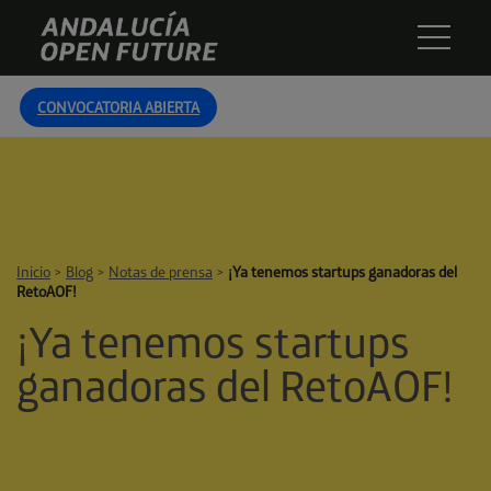
Skip
Andalucía
to
Open
content
Future
CONVOCATORIA ABIERTA
Inicio
>
Blog
>
Notas de prensa
>
¡Ya tenemos startups ganadoras del
RetoAOF!
¡Ya tenemos startups
ganadoras del RetoAOF!