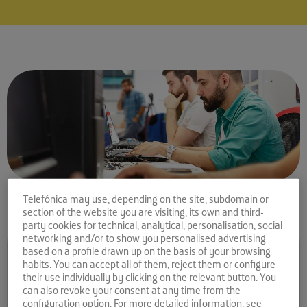
Telefónica may use, depending on the site, subdomain or
section of the website you are visiting, its own and third-
party cookies for technical, analytical, personalisation, social
networking and/or to show you personalised advertising
Comparte la noticia:
based on a profile drawn up on the basis of your browsing
habits. You can accept all of them, reject them or configure
¡Ya tenemos startups
their use individually by clicking on the relevant button. You
ganadoras del RetoAOF!
can also revoke your consent at any time from the
configuration option. For more detailed information, see