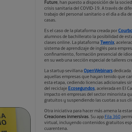
Future
, han puesto a disposición de la socie
crisis sanitaria del COVID-19. A través de dife
trabajo del personal sanitario o el día a día
casas.
Es el caso de la plataforma creada por
Courb
alumnos de bachillerato la posibilidad de es
clases online. La plataforma
Twenix
, acelera
sistema de aprendizaje de inglés para empre
confinamiento, formación presencial de idio
en su web una sección especial de talleres c
La startup sevillana
OpenWebinars
dedicada 
aquellas empresas que hayan tenido que cam
esta etapa, cediendo licencias adicionales si
del reciclaje
Ecosegundos
, acelerada en El C
impacto en empresas del sector minorista que
gratuitos y suspendiendo las cuotas a sus cli
Otra iniciativa para hacer más amena la esta
Creaciones inmersivas
. Su app
Fila 360
permi
virtual, incluyendo contenidos gratuitos es
cuarentena.