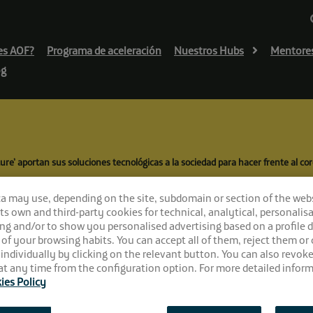
es AOF?
Programa de aceleración
Nuestros Hubs
Mentore
og
ure’ aportan sus soluciones tecnológicas a la sociedad para hacer frente al co
 ‘Andalucía Open F
ca may use, depending on the site, subdomain or section of the web
 its own and third-party cookies for technical, analytical, personalisa
tecnológicas a la 
ng and/or to show you personalised advertising based on a profile 
 of your browsing habits. You can accept all of them, reject them or
coronavirus
 individually by clicking on the relevant button. You can also revok
t any time from the configuration option. For more detailed inform
ies Policy