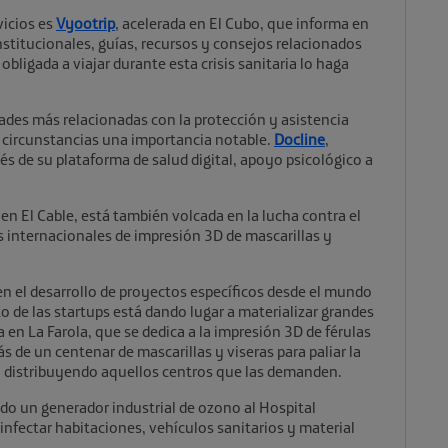
vicios es
Vyootrip
, acelerada en El Cubo, que informa en
nstitucionales, guías, recursos y consejos relacionados
bligada a viajar durante esta crisis sanitaria lo haga
dades más relacionadas con la protección y asistencia
es circunstancias una importancia notable.
Docline
,
vés de su plataforma de salud digital, apoyo psicológico a
 en El Cable, está también volcada en la lucha contra el
as internacionales de impresión 3D de mascarillas y
en el desarrollo de proyectos específicos desde el mundo
to de las startups está dando lugar a materializar grandes
a en La Farola, que se dedica a la impresión 3D de férulas
s de un centenar de mascarillas y viseras para paliar la
á distribuyendo aquellos centros que las demanden.
ado un generador industrial de ozono al Hospital
infectar habitaciones, vehículos sanitarios y material