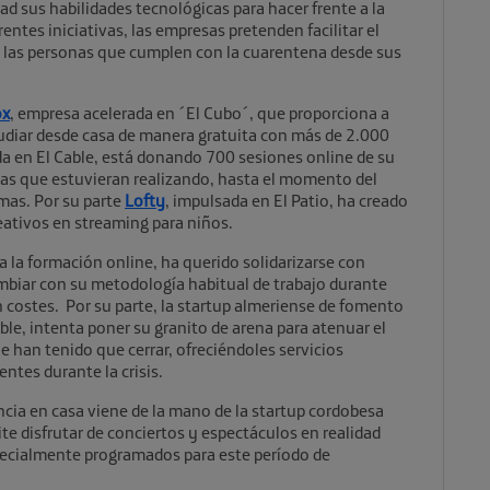
dad sus habilidades tecnológicas para hacer frente a la
rentes iniciativas, las empresas pretenden facilitar el
 de las personas que cumplen con la cuarentena desde sus
ox
, empresa acelerada en ´El Cubo´, que proporciona a
tudiar desde casa de manera gratuita con más de 2.000
da en El Cable, está donando 700 sesiones online de su
sas que estuvieran realizando, hasta el momento del
mas. Por su parte
Lofty
, impulsada en El Patio, ha creado
reativos en streaming para niños.
a la formación online, ha querido solidarizarse con
biar con su metodología habitual de trabajo durante
n costes. Por su parte, la startup almeriense de fomento
able, intenta poner su granito de arena para atenuar el
 han tenido que cerrar, ofreciéndoles servicios
entes durante la crisis.
ncia en casa viene de la mano de la startup cordobesa
te disfrutar de conciertos y espectáculos en realidad
pecialmente programados para este período de