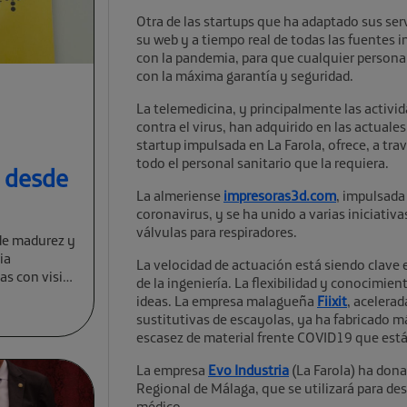
Otra de las startups que ha adaptado sus ser
su web y a tiempo real de todas las fuentes i
con la pandemia, para que cualquier persona o
con la máxima garantía y seguridad.
La telemedicina, y principalmente las activi
contra el virus, han adquirido en las actual
startup impulsada en La Farola, ofrece, a tra
todo el personal sanitario que la requiera.
a desde
La almeriense
impresoras3d.com
, impulsada
coronavirus, y se ha unido a varias iniciativ
válvulas para respiradores.
de madurez y
ia
La velocidad de actuación está siendo clave 
cas con visión
de la ingeniería. La flexibilidad y conocimien
ideas. La empresa malagueña
Fiixit
, acelerad
sustitutivas de escayolas, ya ha fabricado má
escasez de material frente COVID19 que est
La empresa
Evo Industria
(La Farola) ha don
Regional de Málaga, que se utilizará para des
médico.