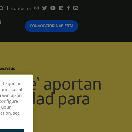
Contacto:
s
CONVOCATORIA ABIERTA
ronavirus
uture’ aportan
site you are
tion, social
sociedad para
drawn up on
 configure
e your
ation, see