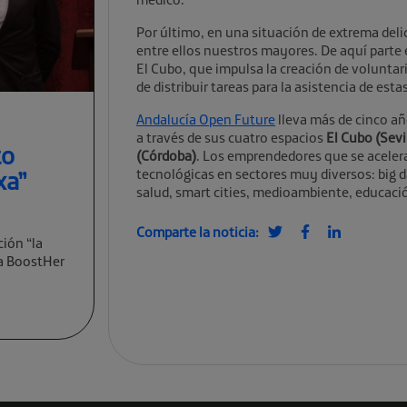
Por último, en una situación de extrema delic
entre ellos nuestros mayores. De aquí parte
El Cubo, que impulsa la creación de volunta
de distribuir tareas para la asistencia de est
Andalucía Open Future
lleva más de cinco añ
a través de sus cuatro espacios
El Cubo (Sevil
to
(Córdoba)
. Los emprendedores que se aceler
xa”
tecnológicas en sectores muy diversos: big data
salud, smart cities, medioambiente, educaci
Comparte la noticia:
ción “la
va BoostHer