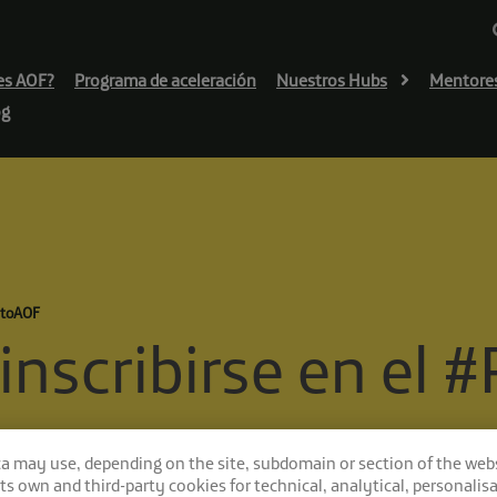
es AOF?
Programa de aceleración
Nuestros Hubs
Mentore
og
RetoAOF
 inscribirse en el
ca may use, depending on the site, subdomain or section of the web
 its own and third-party cookies for technical, analytical, personalisa