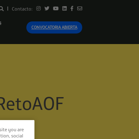
Contacto:
s
CONVOCATORIA ABIERTA
 #RetoAOF
site you are
tion, social