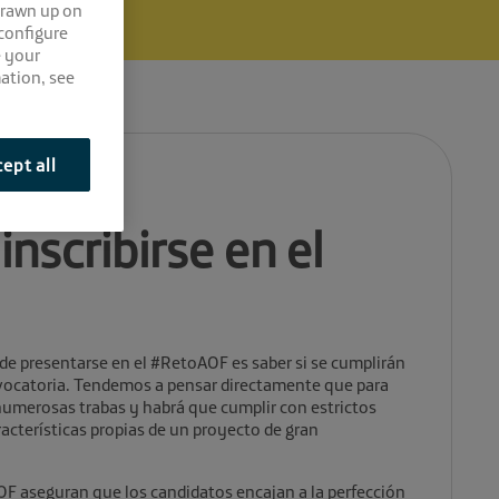
drawn up on
 configure
e your
ation, see
ept all
inscribirse en el
de presentarse en el #RetoAOF es saber si se cumplirán
onvocatoria. Tendemos a pensar directamente que para
numerosas trabas y habrá que cumplir con estrictos
racterísticas propias de un proyecto de gran
OF aseguran que los candidatos encajan a la perfección