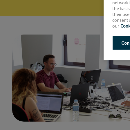
networki
the basis
their use
consent a
our
Cook
Con