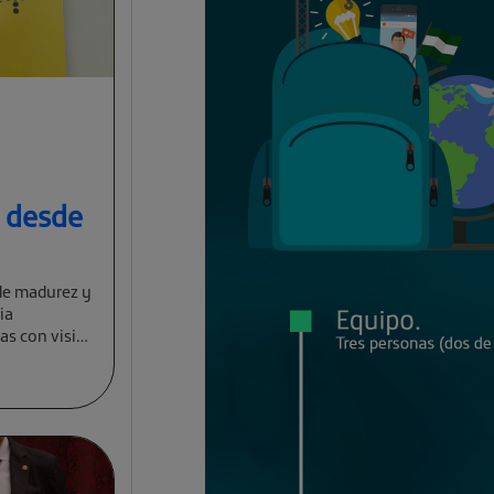
a desde
de madurez y
ia
cas con visión