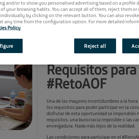
ng and/or to show you personalised advertising based on a profile 
 of your browsing habits. You can accept all of them, reject them or
 individually by clicking on the relevant button. You can also revok
t any time from the configuration option. For more detailed inform
ies Policy
figure
Reject all
Acc
Comparte la noticia:
Requisitos para 
#RetoAOF
Una de las mayores incertidumbres a la hora 
los requisitos para poder participar en la c
disfrutar de esta oportunidad se impondrán 
requisitos, una burocracia imposible o las ca
envergadura. Nada más lejos de la realidad.
Las condiciones para participar en el #RetoA