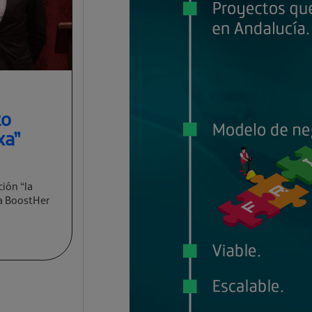
to
xa”
ción “la
va BoostHer