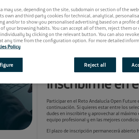
ca may use, depending on the site, subdomain or section of the web
 its own and third-party cookies for technical, analytical, personalisa
ng and/or to show you personalised advertising based on a profile 
 of your browsing habits. You can accept all of them, reject them or
 individually by clicking on the relevant button. You can also revok
t any time from the configuration option. For more detailed inform
ies Policy
Comparte la noticia:
¿Qué tengo que
figure
Reject all
Acc
inscribirme en 
Participar en el Reto Andalucía Open Future 
continuación. Si quieres estar entre los se
dudes en inscribirte y aprovechar al máximo 
equipo profesional y en las mejores condicio
El plazo de inscripción permanecerá abierto 