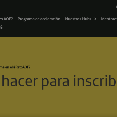
es AOF?
Programa de aceleración
Nuestros Hubs
Mentore
og
rme en el #RetoAOF?
hacer para inscrib