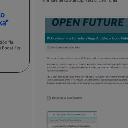
to
xa”
ción “la
va BoostHer