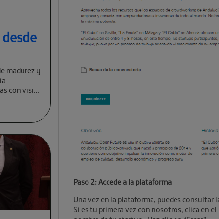
a desde
de madurez y
ia
cas con visión
Paso 2: Accede a la plataforma
Una vez en la plataforma, puedes consultar 
Si es tu primera vez con nosotros, clica en e
nombre de tu startup. Haz clic en “Crear”.