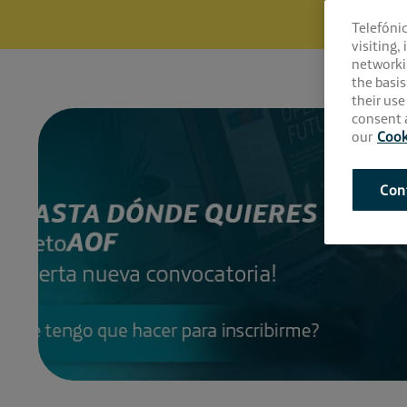
Telefóni
visiting,
networki
the basis
their use
consent a
our
Cook
Con