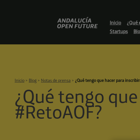
Skip
to
content
Andalucía
Inicio
¿Qué 
Open
Startups
Bl
Future
Inicio
>
Blog
>
Notas de prensa
>
¿Qué tengo que hacer para inscribi
¿Qué tengo que 
#RetoAOF?