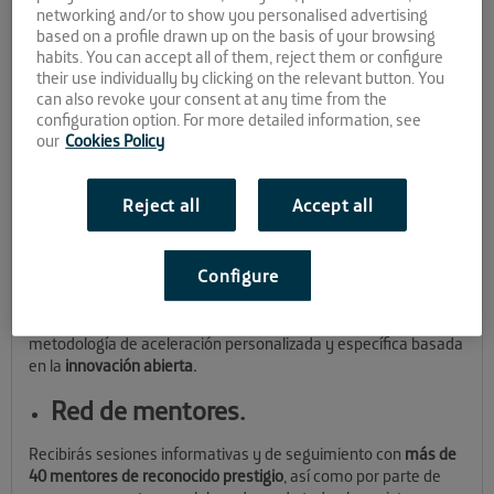
Open Future, ¡emprende a
networking and/or to show you personalised advertising
based on a profile drawn up on the basis of your browsing
la máxima potencia!
habits. You can accept all of them, reject them or configure
their use individually by clicking on the relevant button. You
can also revoke your consent at any time from the
configuration option. For more detailed information, see
En Andalucía Open Future ofrecemos alojamiento gratuito
our
Cookies Policy
para nuevas startups en nuestros tres centros de
crowdworking;
El Cubo
(Sevilla),
La Farola
(Málaga) y
El Cable
(Almería).
Reject all
Accept all
¡Conoce nuestra metodología de
aceleración!
Configure
Tendrás un plan de trabajo personalizado e individualizado
para ti y tu negocio, que podrás desarrollar siguiendo una
metodología de aceleración personalizada y específica basada
en la
innovación abierta.
Red de mentores.
Recibirás sesiones informativas y de seguimiento con
más de
40 mentores de reconocido prestigio
, así como por parte de