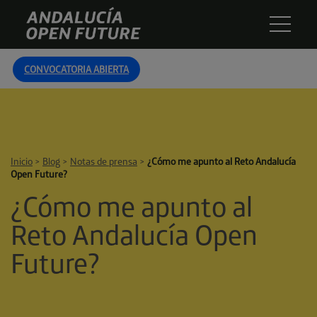
Skip
Andalucía
to
Open
content
Future
CONVOCATORIA ABIERTA
Inicio
>
Blog
>
Notas de prensa
>
¿Cómo me apunto al Reto Andalucía
Open Future?
¿Cómo me apunto al
Reto Andalucía Open
Future?