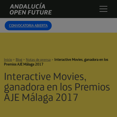
Skip
Andalucía
to
Open
content
Future
CONVOCATORIA ABIERTA
Inicio
>
Blog
>
Notas de prensa
>
Interactive Movies, ganadora en los
Premios AJE Málaga 2017
Interactive Movies,
ganadora en los Premios
AJE Málaga 2017