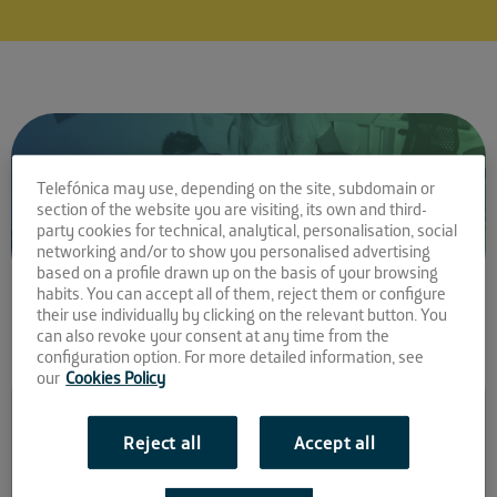
Telefónica may use, depending on the site, subdomain or
section of the website you are visiting, its own and third-
party cookies for technical, analytical, personalisation, social
networking and/or to show you personalised advertising
based on a profile drawn up on the basis of your browsing
habits. You can accept all of them, reject them or configure
their use individually by clicking on the relevant button. You
can also revoke your consent at any time from the
configuration option. For more detailed information, see
our
Cookies Policy
Comparte la noticia:
Estudiantes de la UAL
Reject all
Accept all
podrán hacer prácticas en