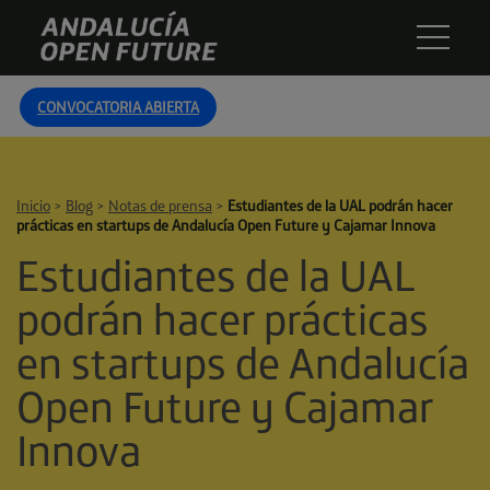
Skip
Andalucía
to
Open
content
Future
CONVOCATORIA ABIERTA
Inicio
>
Blog
>
Notas de prensa
>
Estudiantes de la UAL podrán hacer
prácticas en startups de Andalucía Open Future y Cajamar Innova
Estudiantes de la UAL
podrán hacer prácticas
en startups de Andalucía
Open Future y Cajamar
Innova