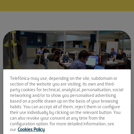
Telefónica may use, depending on the site, subdomain or
section of the website you are visiting, its own and third-
party cookies for technical, analytical, personalisation, social
networking and/or to show you personalised advertising
based on a profile drawn up on the basis of your browsing
Comparte la noticia:
habits. You can accept all of them, reject them or configure
their use individually by clicking on the relevant button. You
El #RetoAOF ya tiene
can also revoke your consent at any time from the
configuration option. For more detailed information, see
startups ganadoras
our
Cookies Policy