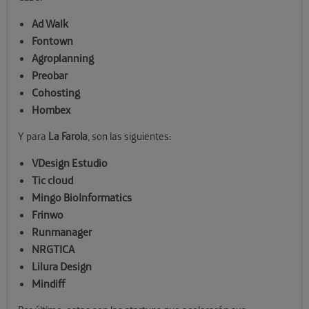
Ad Walk
Fontown
Agroplanning
Preobar
Cohosting
Hombex
Y para
La Farola
, son las siguientes:
VDesign Estudio
Tic cloud
Mingo BioInformatics
Frinwo
Runmanager
NRGTICA
Lilura Design
Mindiff