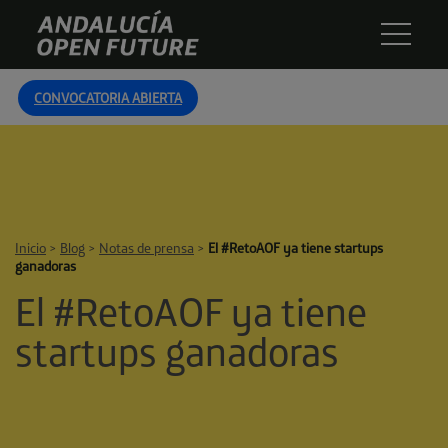
Skip
Andalucía
to
Open
content
Future
CONVOCATORIA ABIERTA
Inicio
>
Blog
>
Notas de prensa
>
El #RetoAOF ya tiene startups
ganadoras
El #RetoAOF ya tiene
startups ganadoras