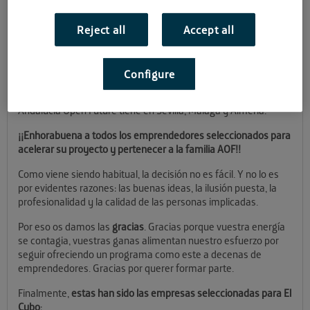
Han sido largas semanas de espera nerviosa, apasionantes
Reject all
Accept all
propuestas y buenos deseos desde que el #RetoAOF abriera
su nueva convocatoria, allá por el 15 de junio, a punto de
comenzar el periodo estival. Y justo con el final del verano
Configure
damos la bienvenida a las startups elegidas para participar en
el programa de aceleración en cada uno de los centros que
Andalucía Open Future tiene en Sevilla, Málaga y Almería.
¡¡Enhorabuena a todos los emprendedores seleccionados para
acelerar su proyecto y pertenecer a la familia AOF!!
Como viene siendo habitual, la decisión no es fácil. Y no lo es
por evidentes razones: las buenas ideas, la ilusión puesta, la
profesionalidad y la calidad de las personas implicadas.
Por eso os damos las
gracias
. Gracias porque vuestra energía
se contagia, vuestras ganas alimentan nuestro esfuerzo por
seguir ofreciendo un programa como este a decenas de
emprendedores. Gracias por querer formar parte.
Finalmente,
estas han sido las empresas seleccionadas para El
Cubo
: