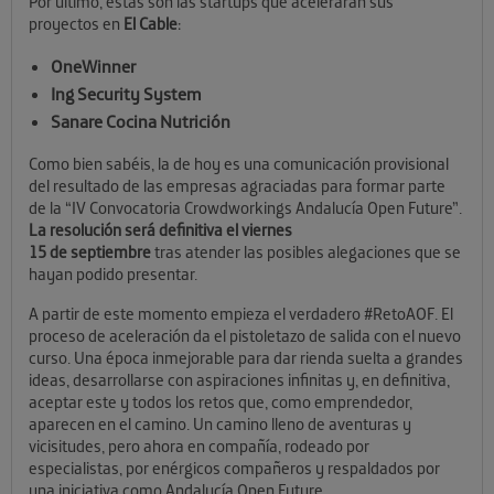
Por último, estas son las startups que acelerarán sus
proyectos en
El Cable
:
OneWinner
Ing Security System
Sanare Cocina Nutrición
Como bien sabéis, la de hoy es una comunicación provisional
del resultado de las empresas agraciadas para formar parte
de la “IV Convocatoria Crowdworkings Andalucía Open Future”.
La resolución será definitiva el viernes
15 de septiembre
tras atender las posibles alegaciones que se
hayan podido presentar.
A partir de este momento empieza el verdadero #RetoAOF. El
proceso de aceleración da el pistoletazo de salida con el nuevo
curso. Una época inmejorable para dar rienda suelta a grandes
ideas, desarrollarse con aspiraciones infinitas y, en definitiva,
aceptar este y todos los retos que, como emprendedor,
aparecen en el camino. Un camino lleno de aventuras y
vicisitudes, pero ahora en compañía, rodeado por
especialistas, por enérgicos compañeros y respaldados por
una iniciativa como Andalucía Open Future.