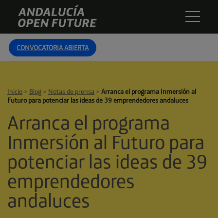
Skip
Andalucía
to
Open
content
Future
CONVOCATORIA ABIERTA
Inicio
>
Blog
>
Notas de prensa
>
Arranca el programa Inmersión al
Futuro para potenciar las ideas de 39 emprendedores andaluces
Arranca el programa
Inmersión al Futuro para
potenciar las ideas de 39
emprendedores
andaluces