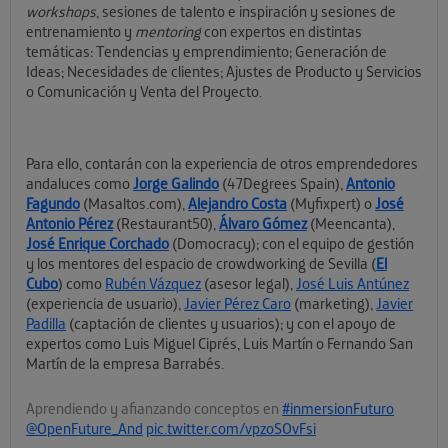
workshops
, sesiones de talento e inspiración y sesiones de
entrenamiento y
mentoring
con expertos en distintas
temáticas: Tendencias y emprendimiento; Generación de
Ideas; Necesidades de clientes; Ajustes de Producto y Servicios
o Comunicación y Venta del Proyecto.
Para ello, contarán con la experiencia de otros emprendedores
andaluces como
Jorge Galindo
(47Degrees Spain),
Antonio
Fagundo
(Masaltos.com),
Alejandro Costa
(Myfixpert) o
José
Antonio Pérez
(Restaurant50),
Álvaro Gómez
(Meencanta),
José Enrique Corchado
(Domocracy); con el equipo de gestión
y los mentores del espacio de crowdworking de Sevilla (
El
Cubo
) como
Rubén Vázquez
(asesor legal),
José Luis Antúnez
(experiencia de usuario),
Javier Pérez Caro
(marketing),
Javier
Padilla
(captación de clientes y usuarios); y con el apoyo de
expertos como Luis Miguel Ciprés, Luis Martín o Fernando San
Martín de la empresa Barrabés.
Aprendiendo y afianzando conceptos en
#inmersionFuturo
@OpenFuture_And
pic.twitter.com/vpzoSOvFsi