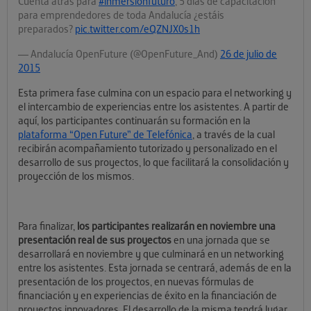
Cuenta atrás para
#inmersionfuturo
, 5 días de capacitación
para emprendedores de toda Andalucía ¿estáis
preparados?
pic.twitter.com/eQZNJX0s1h
— Andalucía OpenFuture (@OpenFuture_And)
26 de julio de
2015
Esta primera fase culmina con un espacio para el networking y
el intercambio de experiencias entre los asistentes. A partir de
aquí, los participantes continuarán su formación en la
plataforma “Open Future” de Telefónica
, a través de la cual
recibirán acompañamiento tutorizado y personalizado en el
desarrollo de sus proyectos, lo que facilitará la consolidación y
proyección de los mismos.
Para finalizar,
los participantes realizarán en noviembre una
presentación real de sus proyectos
en una jornada que se
desarrollará en noviembre y que culminará en un networking
entre los asistentes. Esta jornada se centrará, además de en la
presentación de los proyectos, en nuevas fórmulas de
financiación y en experiencias de éxito en la financiación de
proyectos innovadores. El desarrollo de la misma tendrá lugar