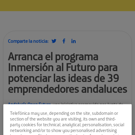
Comparte la noticia:
Arranca el programa
Inmersión al Futuro para
potenciar las ideas de 39
emprendedores andaluces
Andalucía Open Future
, una iniciativa promovida por Junta de
Andalucía y Telefónica para el impulso del emprendimiento
Telefónica may use, depending on the site, subdomain or
basado en la innovación, arranca hoy en
Priego de Córdoba
su
section of the website you are visiting, its own and third-
programa de becas de verano
Inmersión al Futuro
. Esta
party cookies for technical, analytical, personalisation, social
iniciativa, orientada a potenciar las habilidades y competencias
networking and/or to show you personalised advertising
innovadoras de los participantes, ha reunido 39 innovadores