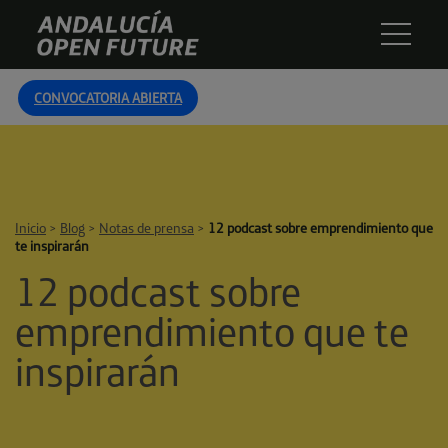
Skip
Andalucía
to
Open
content
Future
CONVOCATORIA ABIERTA
Inicio
>
Blog
>
Notas de prensa
>
12 podcast sobre emprendimiento que
te inspirarán
12 podcast sobre
emprendimiento que te
inspirarán