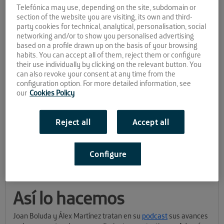
inspirarán
Telefónica may use, depending on the site, subdomain or
section of the website you are visiting, its own and third-
party cookies for technical, analytical, personalisation, social
networking and/or to show you personalised advertising
Aunque en la rutina del emprendedor a veces nos hacen falta
based on a profile drawn up on the basis of your browsing
más horas en el día, siempre buscamos ese tiempo libre para
habits. You can accept all of them, reject them or configure
nosotros. Los podcast son una buena alternativa para
their use individually by clicking on the relevant button. You
mantenernos activos en esos momentos que vamos camino al
can also revoke your consent at any time from the
trabajo, hacemos tareas de casa o, simplemente,
configuration option. For more detailed information, see
desconectamos. Si a eso le añadimos que mucho de este
our
Cookies Policy
contenido nos puede servir para hacer crecer nuestro
proyecto, todo se hace mucho más interesante. Por eso hoy os
traemos este listado con 12 podcast sobre emprendimiento
Reject all
Accept all
que debéis escuchar.
En estos podcast encontraréis no solo consejos de cómo
Configure
desarrollar un proyecto, sino historias de muchos
emprendedores que seguro os animan a poner en marcha un
negocio sólido y con garantías.
Así lo hacemos
Joan Boluda y Álex Martínez tratan en su
podcast
sus avances