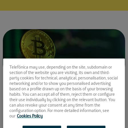
Telefónica may use, depending on the site, subdomain or
section of the website you are visiting, its own and third-
party cookies for technical, analytical, personalisation, social
networking and/or to show you personalised advertising
based on a profile drawn up on the basis of your browsing
habits. You can accept all of them, reject them or configure
their use individually by clicking on the relevant button. You
Comparte la noticia:
can also revoke your consent at any time from the
configuration option. For more detailed information, see
Bitcoinpyme acuerda con
our
Cookies Policy
Toyota la primera pasarela