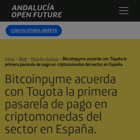
Skip
Andalucía
to
Open
content
Future
CONVOCATORIA ABIERTA
Inicio
>
Blog
>
Mundo startup
>
Bitcoinpyme acuerda con Toyota la
primera pasarela de pago en criptomonedas del sector en España.
Bitcoinpyme acuerda
con Toyota la primera
pasarela de pago en
criptomonedas del
sector en España.