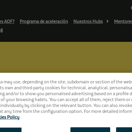
es AOF?
Programa de aceleración
Nuestros Hubs
Mentore
og
ca may use, depending on the site, subdomain or section of the web
nadas para El Cable
 its own and third-party cookies for technical, analytical, personalisa
 preseleccionadas
ng and/or to show you personalised advertising based on a profile 
 of your browsing habits. You can accept all of them, reject them or
 individually by clicking on the relevant button. You can also revok
t any time from the configuration option. For more detailed inform
ies Policy