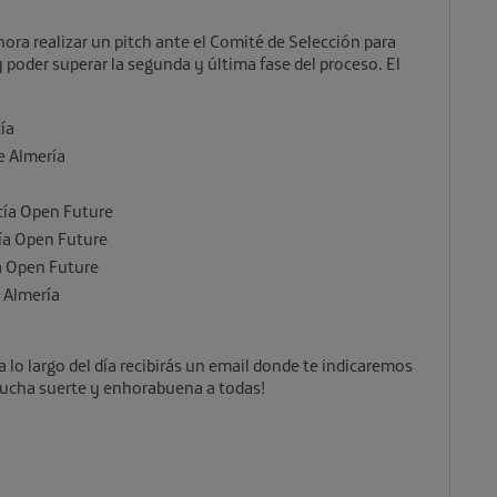
ora realizar un pitch ante el Comité de Selección para
poder superar la segunda y última fase del proceso. El
cía
e Almería
cía Open Future
ía Open Future
a Open Future
 Almería
a lo largo del día recibirás un email donde te indicaremos
¡Mucha suerte y enhorabuena a todas!