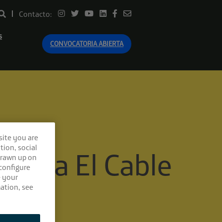
Contacto:
s
CONVOCATORIA ABIERTA
site you are
tion, social
 para El Cable
drawn up on
 configure
e your
ation, see