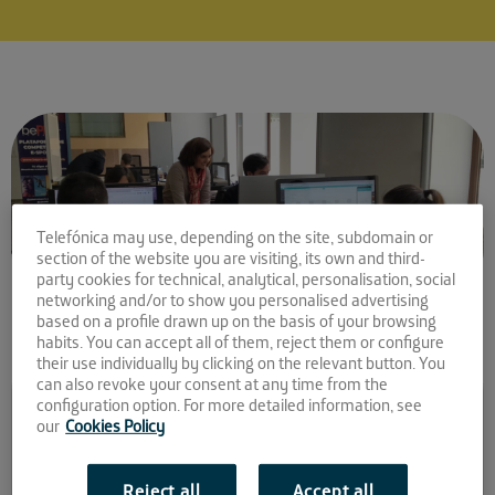
Telefónica may use, depending on the site, subdomain or
section of the website you are visiting, its own and third-
party cookies for technical, analytical, personalisation, social
networking and/or to show you personalised advertising
based on a profile drawn up on the basis of your browsing
habits. You can accept all of them, reject them or configure
their use individually by clicking on the relevant button. You
can also revoke your consent at any time from the
Comparte la noticia:
configuration option. For more detailed information, see
our
Cookies Policy
Cinco nuevas startups se
unen a El Patio
Reject all
Accept all