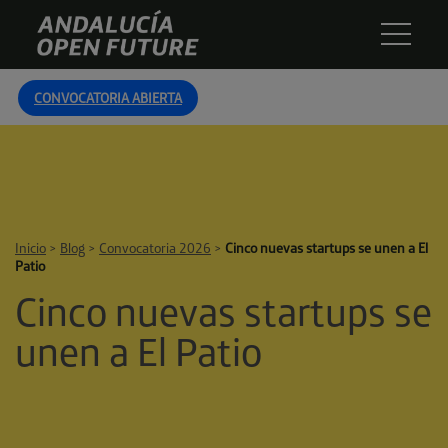
Skip
Andalucía
to
Open
content
Future
CONVOCATORIA ABIERTA
Inicio
>
Blog
>
Convocatoria 2026
>
Cinco nuevas startups se unen a El
Patio
Cinco nuevas startups se
unen a El Patio