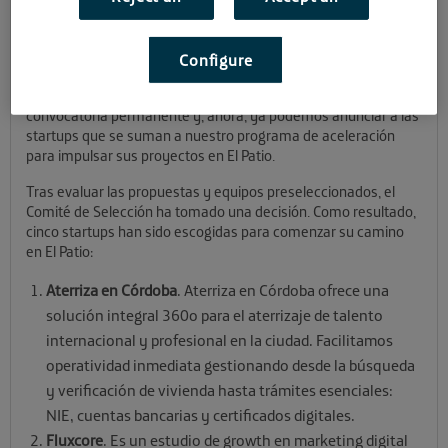
Hemos dado la bienvenida a nuevos talentos que se unen a El
Configure
Patio para acelerar sus proyectos emprendedores.
Hace poco cerramos el I Batch de 2026 de nuestra
convocatoria permanente y, ahora, ya podemos anunciar a las
startups que se suman a nuestro programa de aceleración
para impulsar sus proyectos en El Patio.
Tras evaluar las propuestas y equipos preseleccionados, el
Comité de Selección ha tomado una decisión. Como resultado,
cinco startups han sido escogidas para comenzar su camino
en El Patio:
Aterriza en Córdoba
. Aterriza en Córdoba ofrece una
solución integral 360o para el aterrizaje de talento
internacional y profesional en la ciudad. Facilitamos
operatividad inmediata gestionando desde la búsqueda
y verificación de vivienda hasta trámites esenciales:
NIE, cuentas bancarias y certificados digitales.
Fluxcore
. Es un estudio de growth en marketing digital