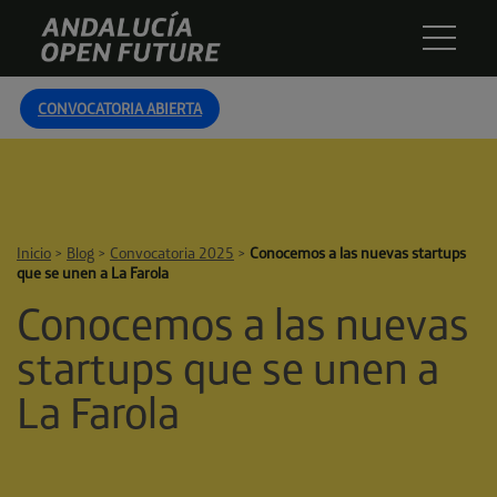
Skip
Andalucía
to
Open
content
Future
CONVOCATORIA ABIERTA
Inicio
>
Blog
>
Convocatoria 2025
>
Conocemos a las nuevas startups
que se unen a La Farola
Conocemos a las nuevas
startups que se unen a
La Farola