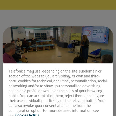
Telefónica may use, depending on the site, subdomain or
section of the website you are visiting, its own and third-
party cookies for technical, analytical, personalisation, social
networking and/or to show you personalised advertising
Comparte la noticia:
based on a profile drawn up on the basis of your browsing
habits. You can accept all of them, reject them or configure
Conocemos a las nuevas
their use individually by clicking on the relevant button. You
can also revoke your consent at any time from the
startups que se unen a La
configuration option. For more detailed information, see
our
Cookies Policy