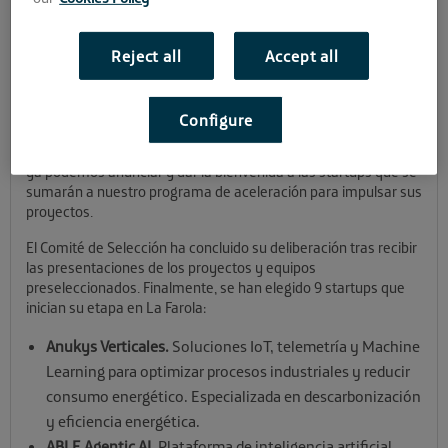
Farola
Reject all
Accept all
Por fin podemos dar la bienvenida a las startups seleccionadas
que se incorporarán a La Farola para acelerar sus proyectos.
Configure
Tras haber cerrado el plazo para unirse a Andalucía Open
Future este año a través de nuestra convocatoria permanente,
ya podemos anunciar y dar la bienvenida a las startups que se
sumarán a nuestro programa de aceleración para impulsar sus
proyectos.
El Comité de Selección ha concluido su deliberación tras recibir
las presentaciones de los proyectos y equipos
preseleccionados. Finalmente, se han elegido 9 startups que
inician su etapa en La Farola:
Anukys Verticales.
Soluciones IoT, telemetría y Machine
Learning para optimizar procesos industriales y reducir
consumo energético. Especializada en descarbonización
y eficiencia energética.
ABLE Agentic AI.
Plataforma de inteligencia artificial