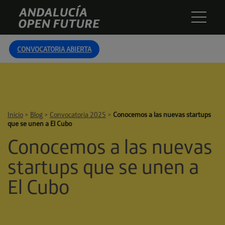
Skip
Andalucía
to
Open
content
Future
CONVOCATORIA ABIERTA
Inicio
>
Blog
>
Convocatoria 2025
>
Conocemos a las nuevas startups
que se unen a El Cubo
Conocemos a las nuevas
startups que se unen a
El Cubo