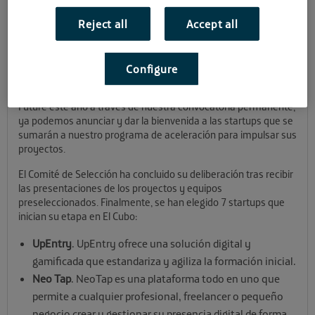
Cubo
Reject all
Accept all
Por fin podemos dar la bienvenida a las startups seleccionadas
que se incorporarán a El Cubo para acelerar sus proyectos.
Configure
Tras haber cerrado el plazo para unirse a Andalucía Open
Future este año a través de nuestra convocatoria permanente,
ya podemos anunciar y dar la bienvenida a las startups que se
sumarán a nuestro programa de aceleración para impulsar sus
proyectos.
El Comité de Selección ha concluido su deliberación tras recibir
las presentaciones de los proyectos y equipos
preseleccionados. Finalmente, se han elegido 7 startups que
inician su etapa en El Cubo:
UpEntry
. UpEntry ofrece una solución digital y
gamificada que estandariza y agiliza la formación inicial.
Neo Tap
. NeoTap es una plataforma todo en uno que
permite a cualquier profesional, freelancer o pequeño
negocio crear y gestionar su presencia digital de forma