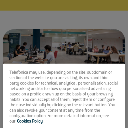
Telefónica may use, depending on the site, subdomain or
section of the website you are visiting, its own and third-
party cookies for technical, analytical, personalisation, social
networking and/or to show you personalised advertising
based on a profile drawn up on the basis of your browsing
habits. You can accept all of them, reject them or configure
Comparte la noticia:
their use individually by clicking on the relevant button. You
can also revoke your consent at any time from the
Conocemos a las nuevas
configuration option. For more detailed information, see
startups que se unen a El
our
Cookies Policy