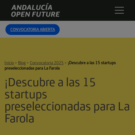
Skip
Andalucía
to
Open
content
Future
CONVOCATORIA ABIERTA
Inicio
>
Blog
>
Convocatoria 2025
>
¡Descubre a las 15 startups
preseleccionadas para La Farola
¡Descubre a las 15
startups
preseleccionadas para La
Farola