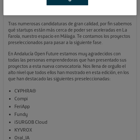
para La Farola
Tras numerosas candidaturas de gran calidad, por fin sabemos
qué startups están más cerca de poder ser aceleradas en La
Farola, nuestro espacio en Málaga. Te contamos los proyectos
preseleccionados para pasar a la siguiente fase.
En Andalucía Open Future estamos muy agradecidos con
todas las personas emprendedoras que han presentado sus
proyectos a esta nueva convocatoria. Nos llena de orgullo el
alto nivel que todos ellos han mostrado en esta edición, en los
que han destacado las siguientes preseleccionadas:
C¥PHRA®
Compi
FeriApp
Fundy
iSURGOB Cloud
KYVROX
Oral_IA