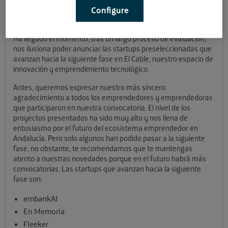
El Cable
Configure
Ha llegado el momento, tras un largo proceso de evaluación,
nos ilusiona poder anunciar las startups preseleccionadas que
avanzan hacia la siguiente fase en El Cable, nuestro espacio de
innovación y emprendimiento tecnológico.
Antes, queremos expresar nuestro más sincero
agradecimiento a todos los emprendedores y emprendedoras
que participaron en nuestra convocatoria. El nivel de los
proyectos presentados ha sido muy alto y nos llena de
entusiasmo por el futuro del ecosistema emprendedor en
Andalucía. Pero solo algunos han podido pasar a la siguiente
fase, no obstante, te recomendamos que te mantengas
atento a nuestras novedades porque en el futuro habrá más
convocatorias. Las startups que avanzan hacia la siguiente
fase son:
embankAI
En Memoria
Fleeker