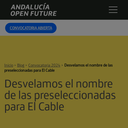
Skip
Andalucía
to
Open
content
Future
CONVOCATORIA ABIERTA
Inicio
>
Blog
>
Convocatoria 2024
>
Desvelamos el nombre de las
preseleccionadas para El Cable
Desvelamos el nombre
de las preseleccionadas
para El Cable